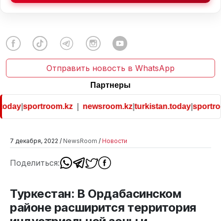
Отправить новость в WhatsApp
Партнеры
day
|
sportroom.kz
|
newsroom.kz
|
turkistan.today
|
sportroom
7 декабря, 2022 /
NewsRoom
/
Новости
Поделиться:
Туркестан: В Ордабасинском
районе расширится территория