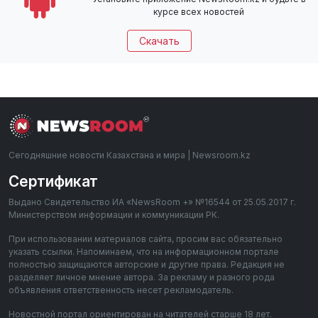
курсе всех новостей
Скачать
Сегодняшние новости Казахстана и мира | Newsroom.kz
Сертификат
Выдано Свидетельство ИА «NewsRoom +» №16544 от 25.05.2017 г.
Министерством информации и коммуникации РК.
При использовании материалов сайта, просим вас обязательно
указать ссылки. Напоминаем, что на информационном портале
полностью защищаются авторские и другие права. Редакция не
разделяет личное мнение автора. За рекламу и разного рода
объявления ответственность несет рекламодатель.
Новостной портал ориентирован на читателей старше 18 лет.