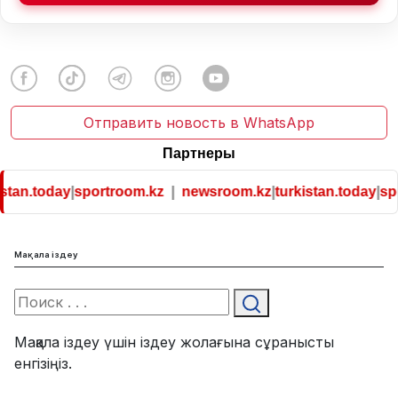
Отправить новость в WhatsApp
Партнеры
stan.today
|
sportroom.kz
|
newsroom.kz
|
turkistan.today
|
spo
Мақала іздеу
Мақала іздеу үшін іздеу жолағына сұранысты
енгізіңіз.