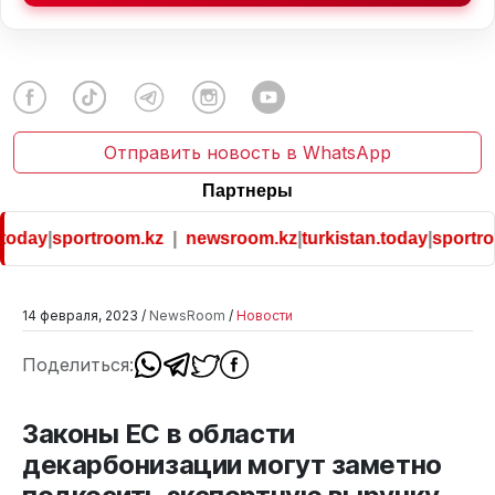
Отправить новость в WhatsApp
Партнеры
day
|
sportroom.kz
|
newsroom.kz
|
turkistan.today
|
sportroom
14 февраля, 2023 /
NewsRoom
/
Новости
Поделиться:
Законы ЕС в области
декарбонизации могут заметно