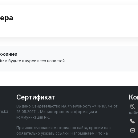
нера
ожение
z и будьте в курсе всех новостей
Сертификат
Ко
Выдано Свидетельство ИА «NewsRoom +» №16544 от
om.kz
25.05.2017 г. Министерством информации и
каб
коммуникации РК.
При использовании материалов сайта, просим вас
обязательно указать ссылки. Напоминаем, что на