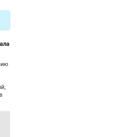
ала
вию
й,
в