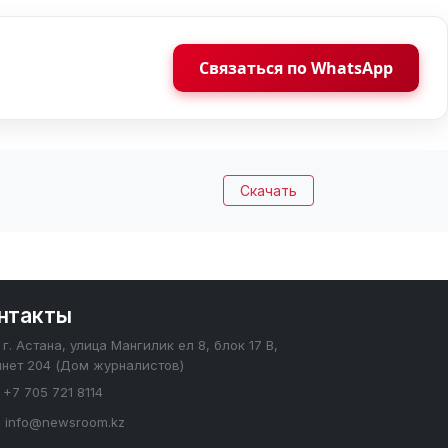
Связаться по WhatsApp
Скачать
нтакты
г. Астана, улица Мангилик ел 8, блок 17 В,
инет 204 (Дом журналистов)
+7 705 721 8114
info@newsroom.kz