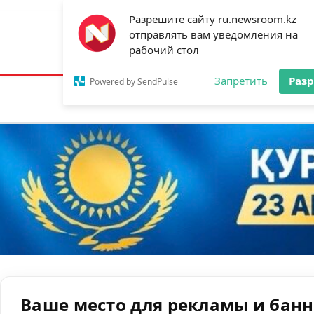
Разрешите сайту ru.newsroom.kz
отправлять вам уведомления на
Астана:
27°C
Алматы:
30°C
Шымк
рабочий стол
Запретить
Раз
Powered by SendPulse
Новости
Ан
Ваше место для рекламы и бан