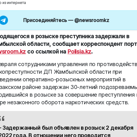
о из интернета
Присоединяйтесь —
@newsroomkz
одящегося в розыске преступника задержали в
былской области, сообщает корреспондент порт
sroom.kz
со ссылкой на
Polisia.kz
.
евраля сотрудниками управления по противодейст
копреступности ДП Жамбылской области при
ведении оперативно-розыскных мероприятий в
закском районе задержан 30-летний подозреваемы
одившийся в розыске за совершение преступления 
ре незаконного оборота наркотических средств.
– Задержанный был объявлен в розыск 2 декабря
2022 года. В отношении него проводится