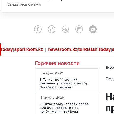
Свяжитесь с нами
ay
sportroom.kz
newsroom.kz
turkistan.today
spor
|
|
|
|
Горячие новости
19 фе
Сегодня, 09:01
Под
В Таиланде 14-летний
школьник устроил стрельбу:
Погибли 8 человек
Н
8 августа, 2026
В Китае эвакуировали более
п
420 000 человек из-за
приближения тайфуна