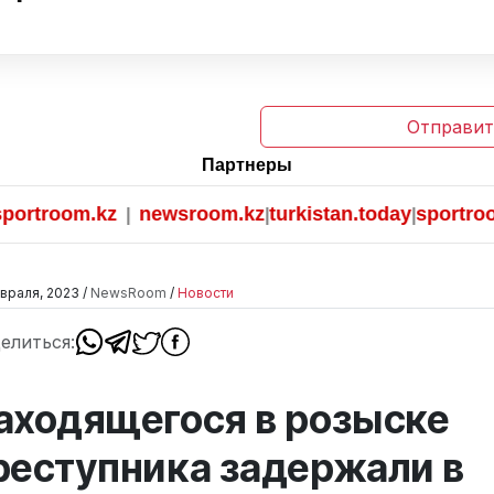
Отправит
Партнеры
troom.kz
newsroom.kz
turkistan.today
sportroom.k
|
|
|
враля, 2023 /
NewsRoom
/
Новости
елиться:
аходящегося в розыске
реступника задержали в