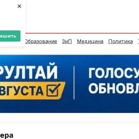
×
ент:
36°C
решить
алитика
Образование
ЗиП
Медицина
Политика
нера