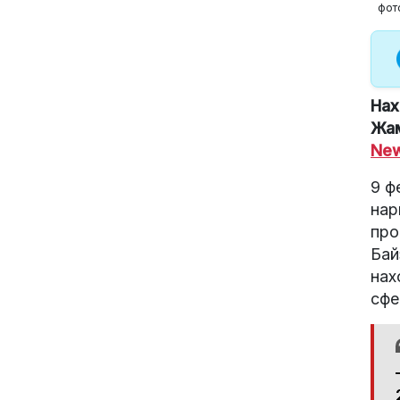
фот
Нах
Жам
New
9 ф
нар
про
Бай
нах
сфе