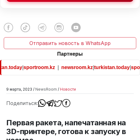
Отправить новость в WhatsApp
Партнеры
tan.today
|
sportroom.kz
|
newsroom.kz
|
turkistan.today
|
spor
9 марта, 2023 /
NewsRoom
/
Новости
Поделиться:
Первая ракета, напечатанная на
3D-принтере, готова к запуску в