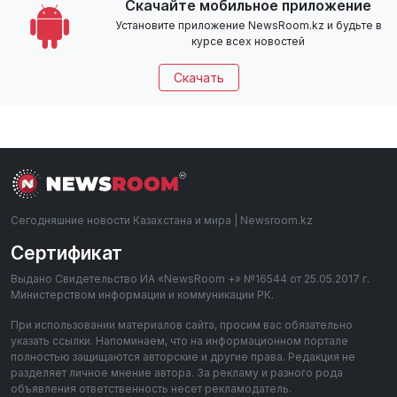
Скачайте мобильное приложение
Установите приложение NewsRoom.kz и будьте в
курсе всех новостей
Скачать
Сегодняшние новости Казахстана и мира | Newsroom.kz
Сертификат
Выдано Свидетельство ИА «NewsRoom +» №16544 от 25.05.2017 г.
Министерством информации и коммуникации РК.
При использовании материалов сайта, просим вас обязательно
указать ссылки. Напоминаем, что на информационном портале
полностью защищаются авторские и другие права. Редакция не
разделяет личное мнение автора. За рекламу и разного рода
объявления ответственность несет рекламодатель.