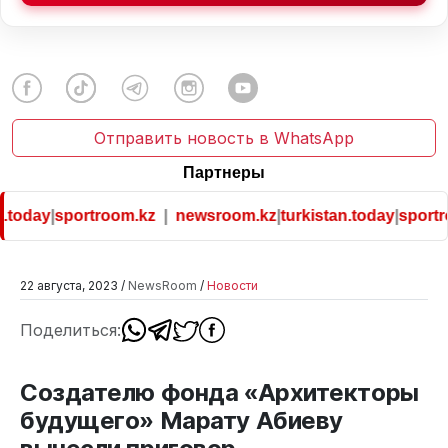
Отправить новость в WhatsApp
Партнеры
today
|
sportroom.kz
|
newsroom.kz
|
turkistan.today
|
sportro
22 августа, 2023 /
NewsRoom
/
Новости
Поделиться:
Создателю фонда «Архитекторы
будущего» Марату Абиеву