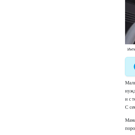
Инт
Маль
нужд
и с 
С се
Мама
поро