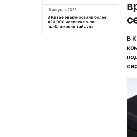
в
8 августа, 2026
с
В Китае эвакуировали более
420 000 человек из-за
приближения тайфуна
В 
ко
по
се