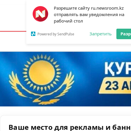
Разрешите сайту ru.newsroom.kz
отправлять вам уведомления на
Астана:
32°C
Алматы:
35°C
Шымк
рабочий стол
Запретить
Раз
Powered by SendPulse
Новости
Ан
Ваше место для рекламы и бан