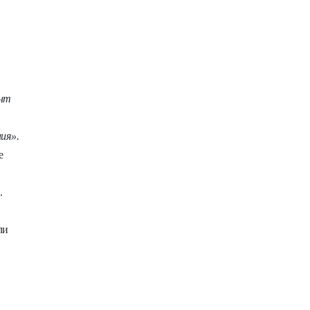
нт
ия».
е
.
ли