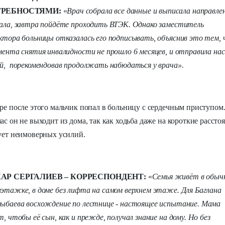
ТРЕБНОСТЯМИ:
«
Врач собрала все данные и выписала направлен
ала, завтра пойдёте проходить ВТЭК. Однако заместитель
ктора больницы отказалась его подписывать, объяснив это тем,
мента снятия инвалидности не прошло 6 месяцев, и отправила нас
й, порекомендовав продолжать набюдаться у врача».
ре после этого мальчик попал в больницу с сердечным приступом
ас он не выходит из дома, так как ходьба даже на короткие рассто
ует неимоверных усилий.
АР СЕРГАЛИЕВ – КОРРЕСПОНДЕНТ:
«
Семья живёт в обыч
этажке, в доме без лифта на самом верхнем этаже. Для Баглана
ыбаева восхождение по лестнице - настоящее испытание. Мама
т, чтобы её сын, как и прежде, получал знание на дому. Но без