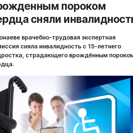
рожденным пороком
ердца сняли инвалидност
Конаеве врачебно-трудовая экспертная
миссия сняла инвалидность с 15-летнего
дростка, страдающего врождённым пороко
рдца.