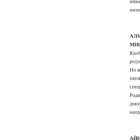
инва
ниче
АЛМ
МНО
Калд
регу
Но в
пято
спец
Роди
доку
напр
АЙН