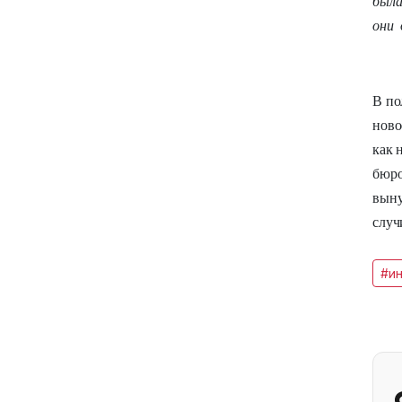
была
они 
В по
ново
как 
бюро
выну
случ
#и