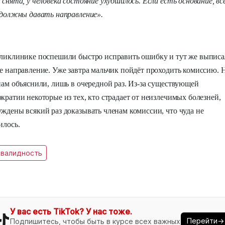
 снята, у человека состояние ухудшилось. Если есть основание, вс
должны давать направление».
ликлинике поспешили быстро исправить ошибку и тут же выпис
е направление. Уже завтра мальчик пойдёт проходить комиссию. 
нам объяснили, лишь в очередной раз. Из-за существующей
кратии некоторые из тех, кто страдает от неизлечимых болезней,
ждены всякий раз доказывать членам комиссии, что чуда не
илось.
нвалидность
У вас есть TikTok? У нас тоже.
Перейти→
Подпишитесь, чтобы быть в курсе всех важных