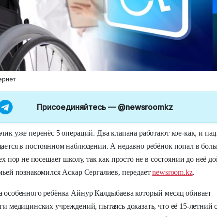
ернет
Присоединяйтесь —
@newsroomkz
чик уже перенёс 5 операций. Два клапана работают кое-как, и па
ается в постоянном наблюдении. А недавно ребёнок попал в бол
тех пор не посещает школу, так как просто не в состоянии до неё до
мьей познакомился Аскар Сергалиев, передает
newsroom.kz
.
 особенного ребёнка Айнур Калдыбаева который месяц обивает
ги медицинских учреждений, пытаясь доказать, что её 15-летний 