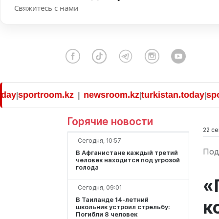
Свяжитесь с нами
portroom.kz
newsroom.kz
turkistan.today
sportro
|
|
|
Горячие новости
22 се
Сегодня, 10:57
Под
В Афганистане каждый третий
человек находится под угрозой
голода
«
Сегодня, 09:01
В Таиланде 14-летний
к
школьник устроил стрельбу:
Погибли 8 человек