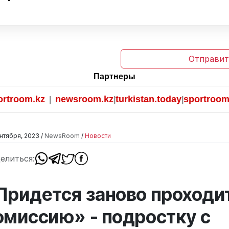
Отправит
Партнеры
om.kz
newsroom.kz
turkistan.today
sportroom.kz
|
|
|
нтября, 2023 /
NewsRoom
/
Новости
елиться:
Придется заново проходи
омиссию» - подростку с