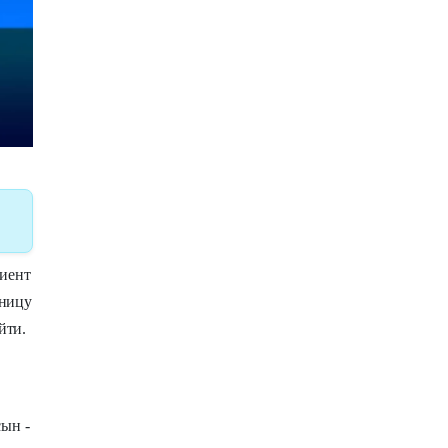
циент
ьницу
йти.
сын -