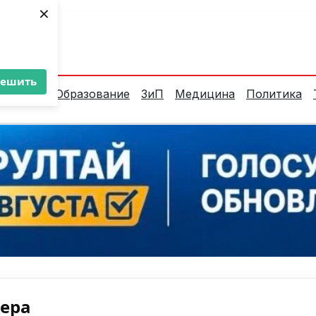
×
ент:
36°C
решить
алитика
Образование
ЗиП
Медицина
Политика
нера