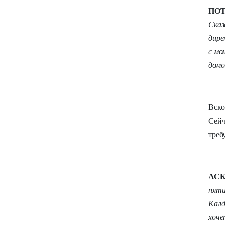
ПО
Сказ
дире
с мо
домо
Вско
Сейч
треб
АСК
пяти
Калд
хоче