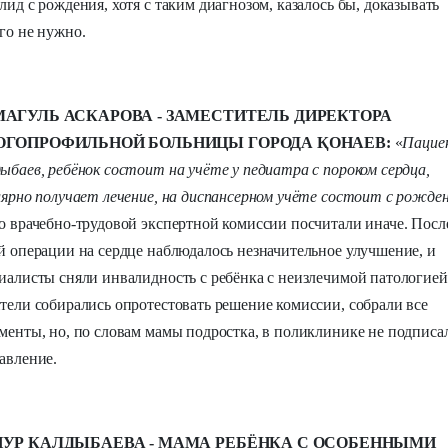
лид с рождения, хотя с таким диагнозом, казалось бы, доказывать
го не нужно.
АГУЛЬ АСКАРОВА - ЗАМЕСТИТЕЛЬ ДИРЕКТОРА
ГОПРОФИЛЬНОЙ БОЛЬНИЦЫ ГОРОДА ҚОНАЕВ:
«
Пацие
ыбаев, ребёнок состоит на учёте у педиатра с пороком сердца,
лярно получает лечение, на диспансерном учёте состоит с рожден
о врачебно-трудовой экспертной комиссии посчитали иначе. Посл
й операции на сердце наблюдалось незначительное улучшение, и
иалисты сняли инвалидность с ребёнка с неизлечимой патологией
тели собирались опротестовать решение комиссии, собрали все
менты, но, по словам мамы подростка, в поликлинике не подписа
авление.
УР КАЛДЫБАЕВА - МАМА РЕБЁНКА С ОСОБЕННЫМИ