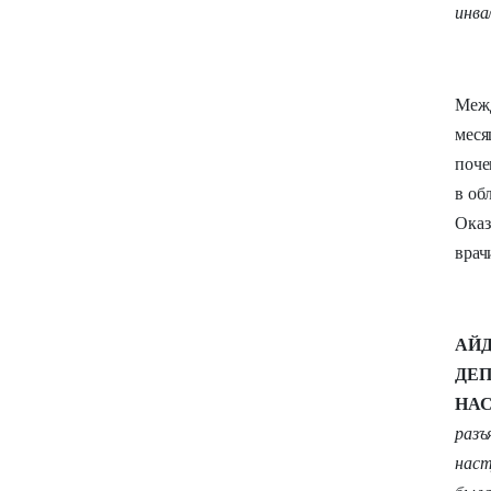
инва
Межд
меся
поче
в об
Оказ
врач
АЙД
ДЕП
НА
разъ
наст