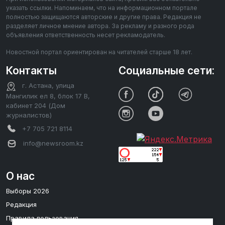
указать ссылки. Напоминаем, что на информационном портале
полностью защищаются авторские и другие права. Редакция не
разделяет личное мнение автора. За рекламу и разного рода
объявления ответственность несет рекламодатель.
Новостной портал ориентирован на читателей старше 18 лет.
Контакты
Социальные сети:
г. Астана, улица
Мангилик ел 8, блок 17 В,
кабинет 204 (Дом
журналистов)
+7 705 721 8114
info@newsroom.kz
О нас
Выборы 2026
Редакция
Правила пользования