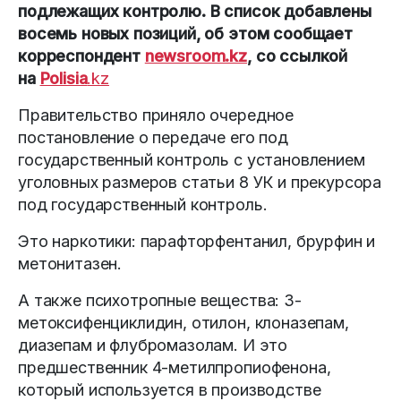
подлежащих контролю. В список добавлены
восемь новых позиций, об этом сообщает
корреспондент
newsroom.kz
, со ссылкой
на
Polisia
.kz
Правительство приняло очередное
постановление о передаче его под
государственный контроль с установлением
уголовных размеров статьи 8 УК и прекурсора
под государственный контроль.
Это наркотики: парафторфентанил, брурфин и
метонитазен.
А также психотропные вещества: 3-
метоксифенциклидин, отилон, клоназепам,
диазепам и флубромазолам. И это
предшественник 4-метилпропиофенона,
который используется в производстве