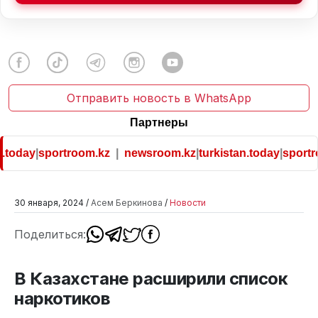
Отправить новость в WhatsApp
Партнеры
.today
|
sportroom.kz
|
newsroom.kz
|
turkistan.today
|
sportro
30 января, 2024 /
Асем Беркинова
/
Новости
Поделиться:
В Казахстане расширили список
наркотиков