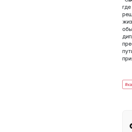
где
реш
жиз
обы
дип
пре
пут
при
#ка