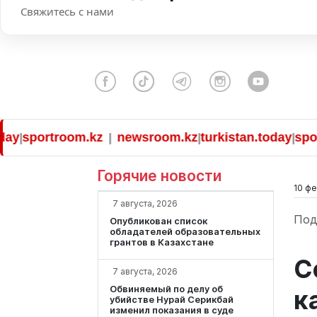
Свяжитесь с нами
portroom.kz
newsroom.kz
turkistan.today
sportroo
|
|
|
Горячие новости
10 фе
7 августа, 2026
Под
Опубликован список
обладателей образовательных
грантов в Казахстане
С
7 августа, 2026
Обвиняемый по делу об
к
убийстве Нурай Серикбай
изменил показания в суде