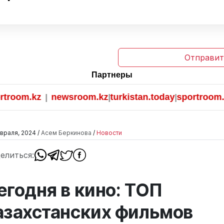
Отправит
Партнеры
m.kz
newsroom.kz
turkistan.today
sportroom.kz
|
|
|
враля, 2024 /
Асем Беркинова
/
Новости
елиться:
егодня в кино: ТОП
азахстанских фильмов