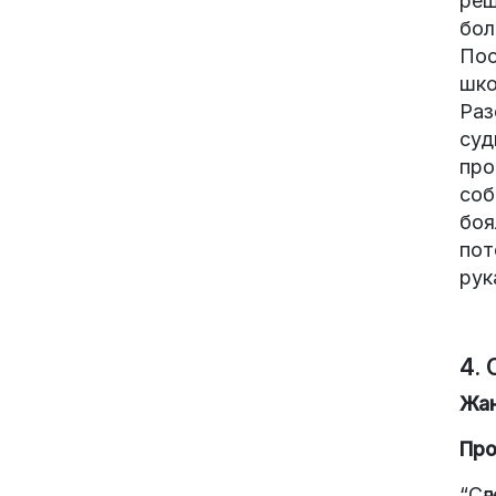
реш
бол
Пос
шко
Раз
суд
про
соб
боя
пот
рук
4. 
Жан
Про
“Сә