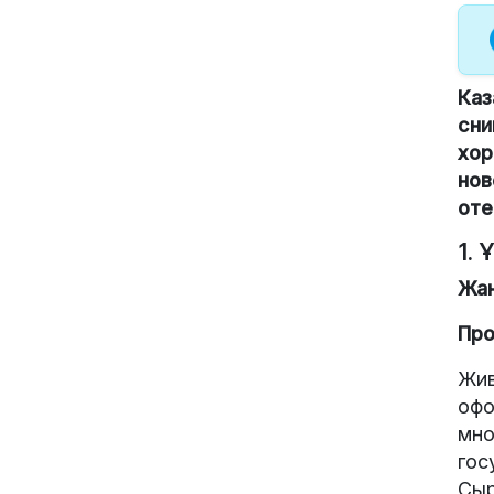
Каз
сни
хор
нов
оте
1. 
Жа
Про
Жив
офо
мно
гос
Сыр