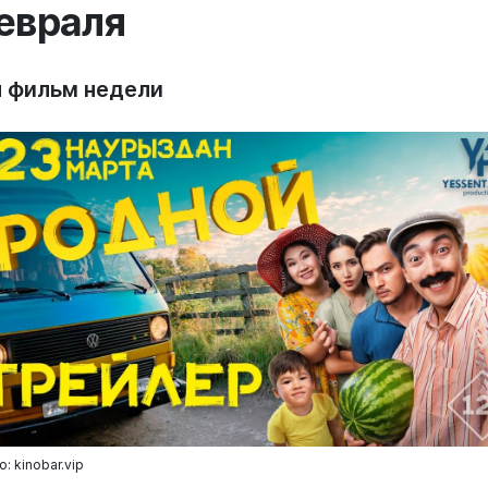
евраля
п фильм недели
: kinobar.vip