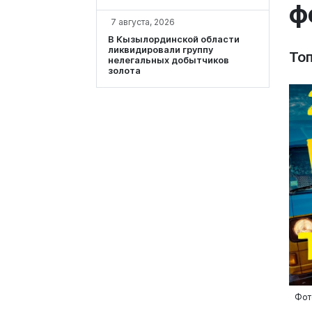
ф
7 августа, 2026
В Кызылординской области
ликвидировали группу
То
нелегальных добытчиков
золота
Фото