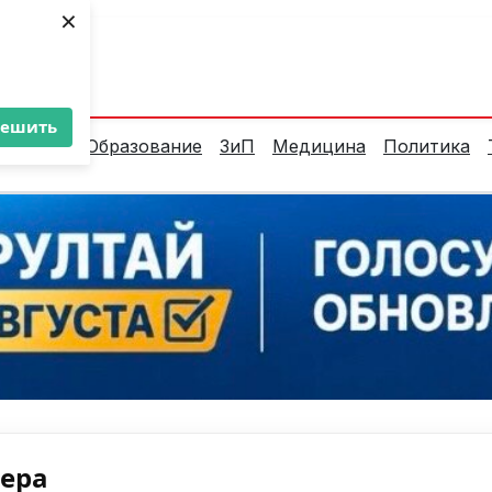
×
ент:
25°C
решить
алитика
Образование
ЗиП
Медицина
Политика
нера