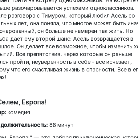
ает пойти на встречу одноклассников. На встрече
ьше разочаровывается успехами одноклассников.
ле разговора с Тимуром, который любил Асель со
льных лет, она поняла, что многое может быть ина
очарованный, он больше не намерен так жить. Но
ьба дает ему второй шанс: Асель возвращается в
шлое. Он делает все возможное, чтобы изменить х
ытий. Все препятствия, через которые он раньше
лся пройти, неуверенность в себе - все исчезает,
ому что его счастливая жизнь в опасности. Все в е
ах!
Сәлем, Европа!
р:
комедия
должительность:
88 минут
лем, Европа!” — это добрая приключенческая истор