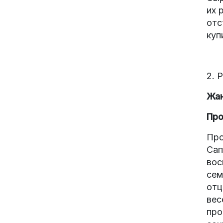
их 
отс
куп
2. 
Жан
Про
Про
Сап
вос
сем
отц
вес
про