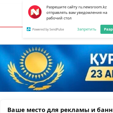
Разрешите сайту ru.newsroom.kz
отправлять вам уведомления на
Астана:
13°C
Алматы:
22°C
Шымк
рабочий стол
Запретить
Раз
Powered by SendPulse
Новости
Ан
Ваше место для рекламы и бан