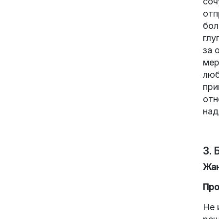
соч
отп
бол
глу
за 
мер
люб
при
отн
над
3. 
Жан
Про
Не 