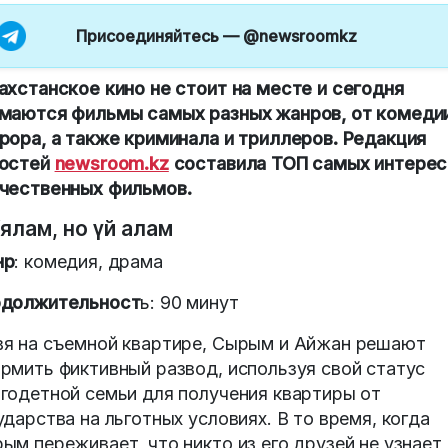
Присоединяйтесь —
@newsroomkz
ахстанское кино не стоит на месте и сегодня
маются фильмы самых разных жанров, от комеди
рора, а также криминала и триллеров. Редакция
остей
newsroom.kz
составила ТОП самых интере
чественных фильмов.
Ұялам, но үй алам
нр
: комедия, драма
должительност
ь: 90 минут
я на съемной квартире, Сырым и Айжан решают
рмить фиктивный развод, используя свой статус
годетной семьи для получения квартиры от
ударства на льготных условиях. В то время, когда
ым переживает, что никто из его друзей не узнает