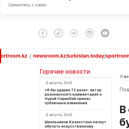
Свяжитесь с нами
room.kz
newsroom.kz
turkistan.today
sportroom.kz
|
|
|
Горячие новости
12 фе
6 августа, 2026
Под
«Я бы ударил 72 раза»: автор
резонансного комментария о
Нурай Серикбай принес
публичные извинения
В
6 августа, 2026
б
Школьников Казахстана начнут
обучать искусственному