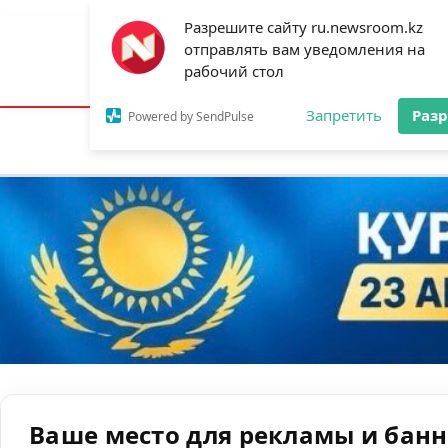
Разрешите сайту ru.newsroom.kz
отправлять вам уведомления на
Астана:
18°C
Алматы:
22°C
Шымк
рабочий стол
Запретить
Раз
Powered by SendPulse
Новости
Ан
Ваше место для рекламы и бан