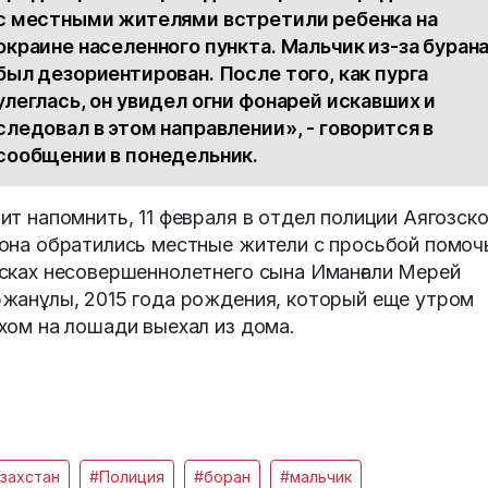
с местными жителями встретили ребенка на
окраине населенного пункта. Мальчик из-за буран
был дезориентирован. После того, как пурга
улеглась, он увидел огни фонарей искавших и
следовал в этом направлении», - говорится в
сообщении в понедельник.
ит напомнить, 11 февраля в отдел полиции Аягозско
она обратились местные жители с просьбой помоч
сках несовершеннолетнего сына Иманғали Мерей
жанұлы, 2015 года рождения, который еще утром
хом на лошади выехал из дома.
захстан
#Полиция
#боран
#мальчик