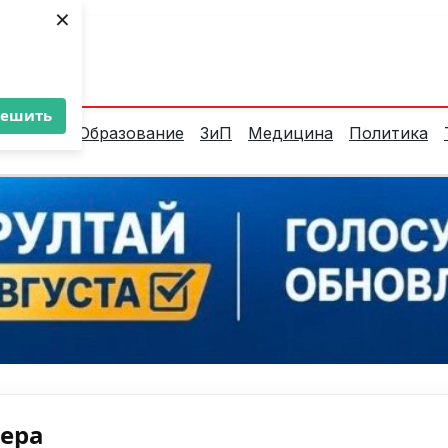
×
ент:
25°C
решить
алитика
Образование
ЗиП
Медицина
Политика
нера