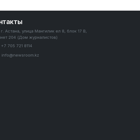
нтакты
г. Астана, улица Мангилик ел 8, блок 17 В,
инет 204 (Дом журналистов)
+7 705 721 8114
info@newsroom.kz