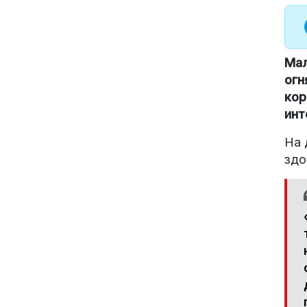
Мал
огн
кор
инт
На 
здо