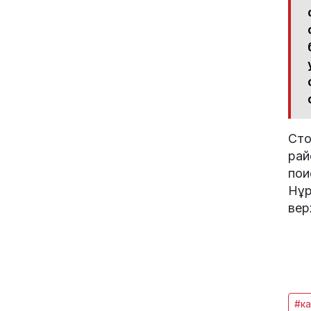
Сто
рай
пои
Нұр
вер
#ка