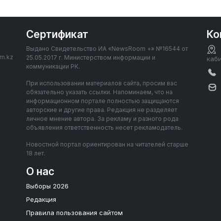
Сертификат
Ко
Выдано Свидетельство ИА «NewsRoom +» №16544 от
om.kz
25.05.2017 г. Министерством информации и
каб
коммуникации РК.
При использовании материалов сайта, просим вас
обязательно указать ссылки. Напоминаем, что на
информационном портале полностью защищаются
авторские и другие права. Редакция не разделяет
личное мнение автора. За рекламу и разного рода
объявления ответственность несет рекламодатель.
Новостной портал ориентирован на читателей старше
18 лет.
О нас
Выборы 2026
Редакция
Правила пользования сайтом