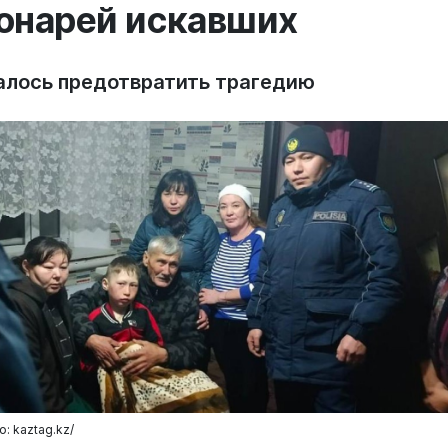
онарей искавших
алось предотвратить трагедию
: kaztag.kz/