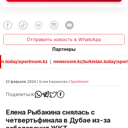
Отправить новость в WhatsApp
Партнеры
n.today
|
sportroom.kz
|
newsroom.kz
|
turkistan.today
|
sport
22 февраля, 2024 /
Асем Беркинова
/
Sportroom
Поделиться:
Елена Рыбакина снялась с
четвертьфинала в Дубае из-за