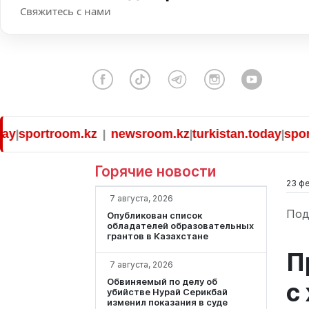
Свяжитесь с нами
portroom.kz
newsroom.kz
turkistan.today
sportroo
|
|
|
Горячие новости
23 фе
7 августа, 2026
Под
Опубликован список
обладателей образовательных
грантов в Казахстане
П
7 августа, 2026
Обвиняемый по делу об
с
убийстве Нурай Серикбай
изменил показания в суде