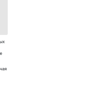
вых
е
чая