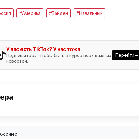
оссия
#Америка
#Байден
#Навальный
У вас есть TikTok? У нас тоже.
Перейти→
Подпишитесь, чтобы быть в курсе всех важных
новостей.
нера
ожение