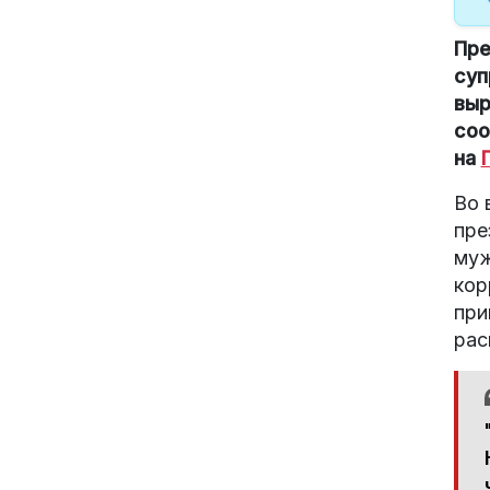
Пре
суп
выр
соо
на
Во 
пре
муж
кор
при
рас