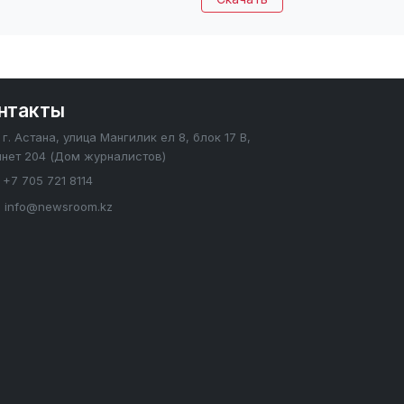
нтакты
г. Астана, улица Мангилик ел 8, блок 17 В,
инет 204 (Дом журналистов)
+7 705 721 8114
info@newsroom.kz