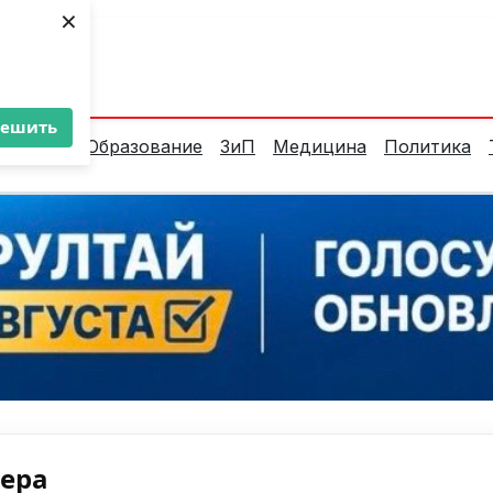
×
ент:
28°C
решить
алитика
Образование
ЗиП
Медицина
Политика
нера