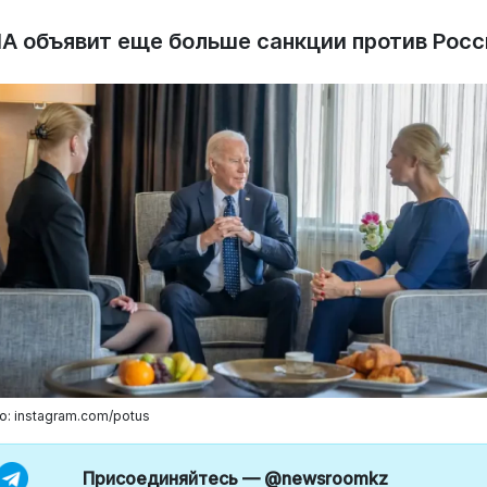
А объявит еще больше санкции против Росс
о: instagram.com/potus
Присоединяйтесь —
@newsroomkz