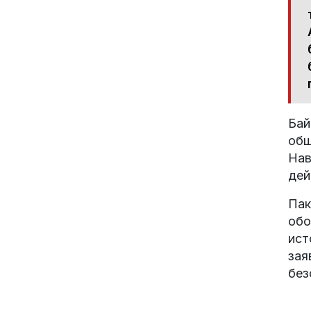
Бай
обш
Нав
дей
Пак
обо
ист
зая
без