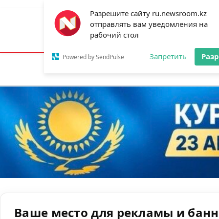
Разрешите сайту ru.newsroom.kz
отправлять вам уведомления на
Астана:
16°C
Алматы:
24°C
Шымк
рабочий стол
Запретить
Раз
Powered by SendPulse
Новости
Ан
Ваше место для рекламы и бан