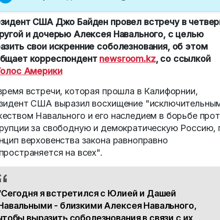
зидент США Джо Байден провел встречу в четвер
ругой и дочерью Алексея Навального, с целью
азить свои искренние соболезнования, об этом
бщает корреспондент
newsroom.kz
, со ссылкой
Голос Америки
время встречи, которая прошла в Калифорнии,
зидент США выразил восхищение "исключительны
еством Навального и его наследием в борьбе про
рупции за свободную и демократическую Россию, 
нцип верховенства закона равноправно
пространяется на всех".
"Сегодня я встретился с Юлией и Дашей
Навальными - близкими Алексея Навального,
чтобы выразить соболезнования в связи с их