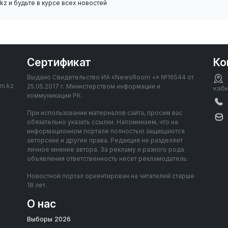
z и будьте в курсе всех новостей
Сертификат
Ко
Выдано Свидетельство ИА «NewsRoom +» №16544 от
om.kz
25.05.2017 г. Министерством информации и
каб
коммуникации РК.
При использовании материалов сайта, просим вас
обязательно указать ссылки. Напоминаем, что на
информационном портале полностью защищаются
авторские и другие права. Редакция не разделяет
личное мнение автора. За рекламу и разного рода
объявления ответственность несет рекламодатель.
Новостной портал ориентирован на читателей старше
18 лет.
О нас
Выборы 2026