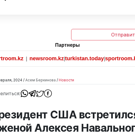
Отправит
Партнеры
m.kz
newsroom.kz
turkistan.today
sportroom.kz
|
|
|
враля, 2024 /
Асем Беркинова
/
Новости
елиться:
резидент США встретилс
 женой Алексея Навально