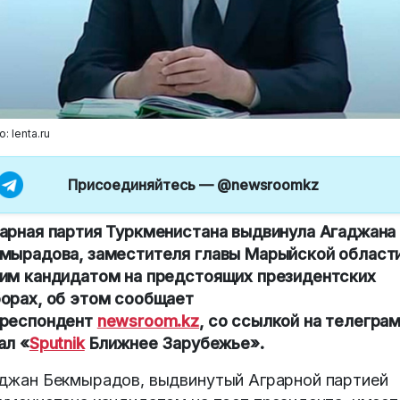
: lenta.ru
Присоединяйтесь —
@newsroomkz
арная партия Туркменистана выдвинула Агаджана
мырадова, заместителя главы Марыйской области
им кандидатом на предстоящих президентских
орах, об этом сообщает
респондент
newsroom.kz
, со ссылкой на телегра
ал «
Sputnik
Ближнее Зарубежье».
джан Бекмырадов, выдвинутый Аграрной партией