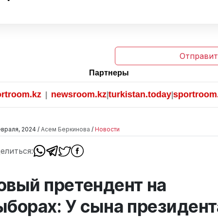
Отправит
Партнеры
om.kz
newsroom.kz
turkistan.today
sportroom.kz
|
|
|
враля, 2024 /
Асем Беркинова
/
Новости
елиться:
овый претендент на
ыборах: У сына президент