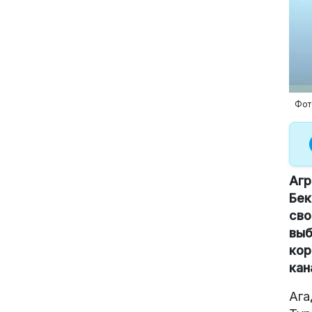
Фото
Агр
Бек
сво
выб
кор
кан
Ага