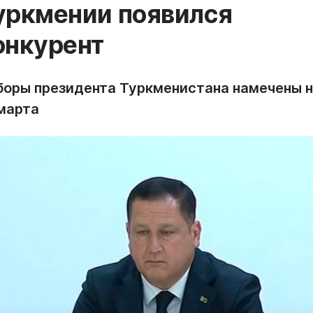
уркмении появился
онкурент
боры президента Туркменистана намечены 
 марта