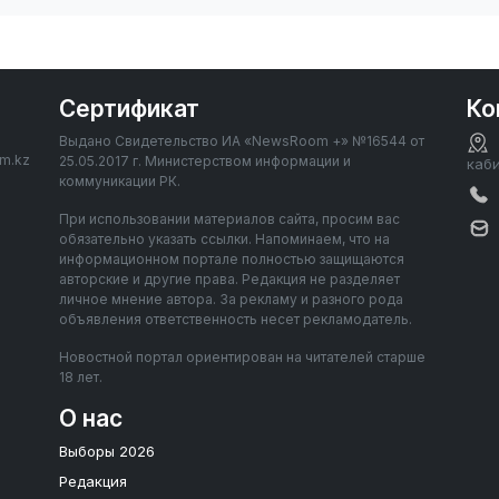
Сертификат
Ко
Выдано Свидетельство ИА «NewsRoom +» №16544 от
om.kz
25.05.2017 г. Министерством информации и
каб
коммуникации РК.
При использовании материалов сайта, просим вас
обязательно указать ссылки. Напоминаем, что на
информационном портале полностью защищаются
авторские и другие права. Редакция не разделяет
личное мнение автора. За рекламу и разного рода
объявления ответственность несет рекламодатель.
Новостной портал ориентирован на читателей старше
18 лет.
О нас
Выборы 2026
Редакция