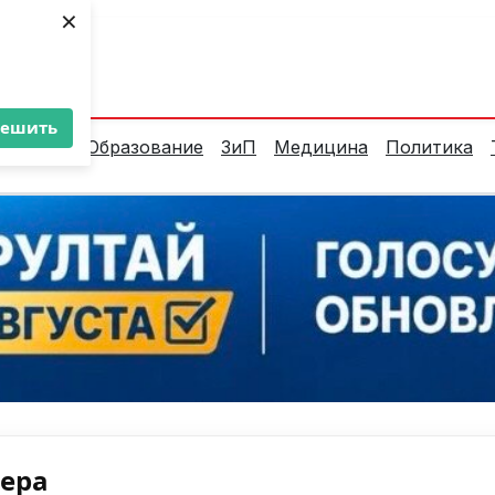
×
ент:
24°C
решить
алитика
Образование
ЗиП
Медицина
Политика
нера