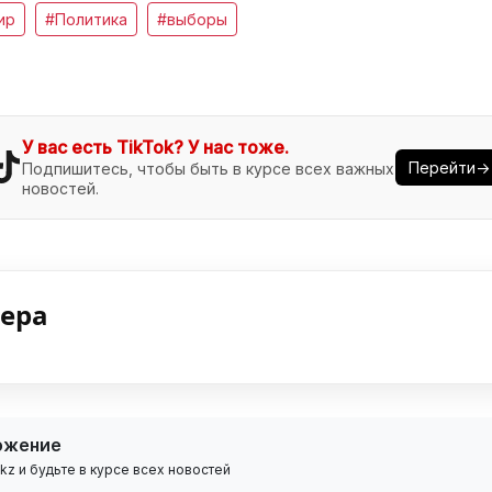
ир
#Политика
#выборы
У вас есть TikTok? У нас тоже.
Перейти→
Подпишитесь, чтобы быть в курсе всех важных
новостей.
нера
ожение
z и будьте в курсе всех новостей