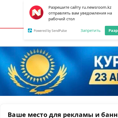
Разрешите сайту ru.newsroom.kz
отправлять вам уведомления на
Астана:
17°C
Алматы:
21°C
Шымк
рабочий стол
Запретить
Раз
Powered by SendPulse
Новости
Ан
Ваше место для рекламы и бан