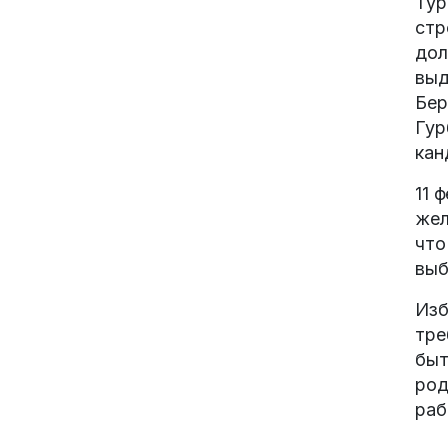
Тур
стр
дол
выд
Бер
Гур
кан
11 
жел
что
выб
Изб
тре
быт
род
раб