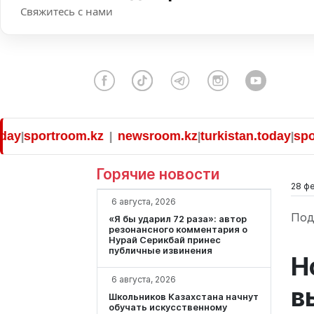
Свяжитесь с нами
sportroom.kz
newsroom.kz
turkistan.today
sportro
|
|
|
Горячие новости
28 фе
6 августа, 2026
Под
«Я бы ударил 72 раза»: автор
резонансного комментария о
Нурай Серикбай принес
публичные извинения
Н
6 августа, 2026
в
Школьников Казахстана начнут
обучать искусственному