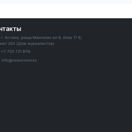
нтакты
г. Астана, улица Мангилик ел 8, блок 17 В,
инет 204 (Дом журналистов)
+7 705 721 8114
info@newsroom.kz