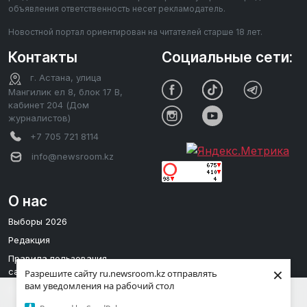
объявления ответственность несет рекламодатель.
Новостной портал ориентирован на читателей старше 18 лет.
Контакты
Социальные сети:
г. Астана, улица
Мангилик ел 8, блок 17 В,
кабинет 204 (Дом
журналистов)
+7 705 721 8114
info@newsroom.kz
О нас
Выборы 2026
Редакция
Правила пользования
×
сайтом
Разрешите сайту ru.newsroom.kz отправлять
вам уведомления на рабочий стол
Редакционная политика
Мы используем cookies для улучшения