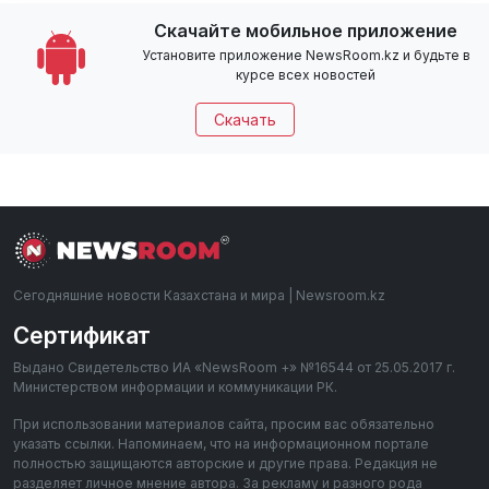
Скачайте мобильное приложение
Установите приложение NewsRoom.kz и будьте в
курсе всех новостей
Скачать
Сегодняшние новости Казахстана и мира | Newsroom.kz
Сертификат
Выдано Свидетельство ИА «NewsRoom +» №16544 от 25.05.2017 г.
Министерством информации и коммуникации РК.
При использовании материалов сайта, просим вас обязательно
указать ссылки. Напоминаем, что на информационном портале
полностью защищаются авторские и другие права. Редакция не
разделяет личное мнение автора. За рекламу и разного рода