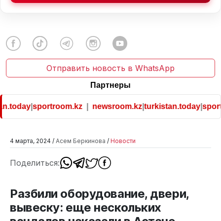
Отправить новость в WhatsApp
Партнеры
n.today
|
sportroom.kz
|
newsroom.kz
|
turkistan.today
|
sport
4 марта, 2024 /
Асем Беркинова
/
Новости
Поделиться:
Разбили оборудование, двери,
вывеску: еще нескольких