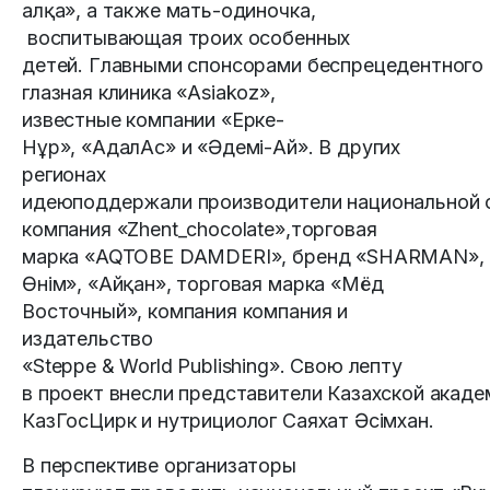
алқа», а также мать-одиночка,
воспитывающая троих особенных
детей. Главными спонсорами беспрецедентного 
глазная клиника «Asiakoz»,
известные компании «Ерке-
Нұр», «АдалАс» и «Әдемі-Ай». В других
регионах
идеюподдержали производители национальной 
компания «Zhent_chocolate»,торговая
марка «AQTOBE DAMDERI», бренд «SHARMAN», 
Өнім», «Айқан», торговая марка «Мёд
Восточный», компания компания и
издательство
«Steppe & World Publishing». Свою лепту
в проект внесли представители Казахской акаде
КазГосЦирк и нутрициолог Саяхат Әсімхан.
В перспективе организаторы