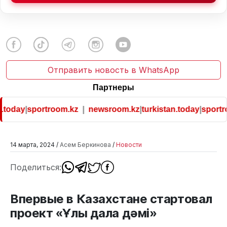
Отправить новость в WhatsApp
Партнеры
y
|
sportroom.kz
|
newsroom.kz
|
turkistan.today
|
sportroom.k
14 марта, 2024 /
Асем Беркинова
/
Новости
Поделиться:
Впервые в Казахстане стартовал
проект «Ұлы дала дәмі»