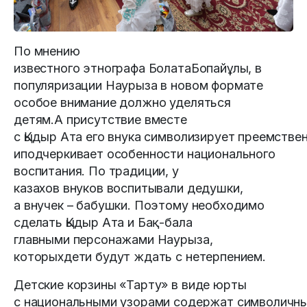
По мнению
известного этнографа БолатаБопайұлы, в
популяризации Наурыза в новом формате
особое внимание должно уделяться
детям.А присутствие вместе
с Қыдыр Ата его внука символизирует преемстве
иподчеркивает особенности национального
воспитания. По традиции, у
казахов внуков воспитывали дедушки,
а внучек – бабушки. Поэтому необходимо
сделать Қыдыр Ата и Бақ-бала
главными персонажами Наурыза,
которыхдети будут ждать с нетерпением.
Детские корзины «Тарту» в виде юрты
с национальными узорами содержат символичн