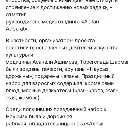
упорства, общение с ними дает нам стимул и
стремление к достижению новых задач», -
отметил
руководитель медиахолдинга «Alatau-
Aqparat».
В частности, организаторы проекта
посетили прославленных деятелей искусства,
культуры и
медицины Асанали Ашимова, ТорегельдыШарман
были возданы почести, вручены «Наурыз
қоржыны», подарены чапаны. Праздничный
набор для взрослых содержал, кроме семи
блюд, мясные деликатесы (қазы-қарта, жал-
жая, жамбас).
Среди получивших праздничный набор к
Наурызу была и дорожная
рабочая, обладательница знака «Алтын