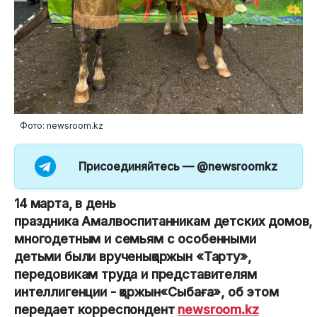
Фото: newsroom.kz
Присоединяйтесь —
@newsroomkz
14 марта, в день
праздника Амалвоспитанникам детских домов,
многодетным и семьям с особенными
детьми были врученықоржын «Тарту»,
передовикам труда и представителям
интеллигенции - қоржын«Сыбаға», об этом
передает корреспондент
newsroom.kz