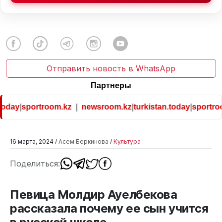
Отправить новость в WhatsApp
Партнеры
oday
|
sportroom.kz
|
newsroom.kz
|
turkistan.today
|
sportroo
16 марта, 2024 /
Асем Беркинова
/
Культура
Поделиться:
Певица Молдир Ауелбекова
рассказала почему ее сын учится