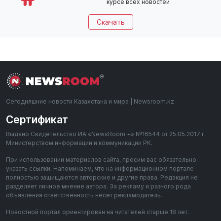
курсе всех новостей
Скачать
Сегодняшние новости Казахстана и мира | Newsroom.kz
Сертификат
Выдано Свидетельство ИА «NewsRoom +» №16544 от 25.05.2017 г.
Министерством информации и коммуникации РК.
При использовании материалов сайта, просим вас обязательно
указать ссылки. Напоминаем, что на информационном портале
полностью защищаются авторские и другие права. Редакция не
разделяет личное мнение автора. За рекламу и разного рода
объявления ответственность несет рекламодатель.
Новостной портал ориентирован на читателей старше 18 лет.