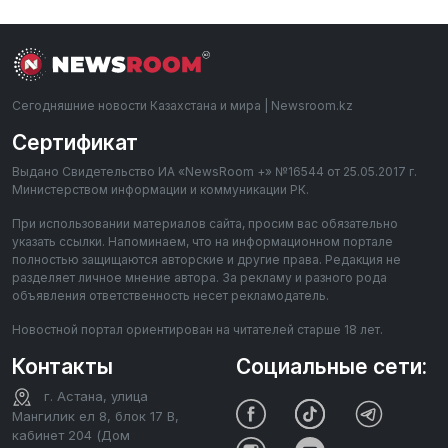
Сегодняшние новости Казахстана и мира | Newsroom.kz
Сертификат
Выдано Свидетельство ИА «NewsRoom +» №16544 от 25.05.2017 г.
Министерством информации и коммуникации РК.
При использовании материалов сайта, просим вас обязательно
указать ссылки. Напоминаем, что на информационном портале
полностью защищаются авторские и другие права. Редакция не
разделяет личное мнение автора. За рекламу и разного рода
объявления ответственность несет рекламодатель.
Новостной портал ориентирован на читателей старше 18 лет.
Контакты
Социальные сети:
г. Астана, улица
Мангилик ел 8, блок 17 В,
кабинет 204 (Дом