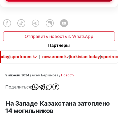
Отправить новость в WhatsApp
Партнеры
oday
|
sportroom.kz
|
newsroom.kz
|
turkistan.today
|
sportroom
9 апреля, 2024 /
Асем Беркинова
/
Новости
Поделиться:
На Западе Казахстана затоплено
14 могильников