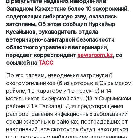
В результате недавних наводнений в
Западном Казахстане более 10 захоронений,
содержащих сибирскую язву, оказались
затоплены. Об этом сообщил Нуркайыр
Кусайынов, руководитель отдела
ветеринарно-санитарной безопасности
областного управления ветеринарии,
передает корреспондент
newsroom.kz
, со
ссылкой на
ТАСС
По его словам, наводнения затронули 8
скотомогильников (6 из которых в Сырымском
районе, 1 в Каратобе и 1 в Теректе) и 14
могильников сибирской язвы (13 в Сырымском
районе и 1 в Таскале). Для предотвращения
распространения инфекционных заболеваний
среди животных в районах, пострадавших от
наводнений, все скотоуток будут находиться
под постоянным наблюдением ветеринарных