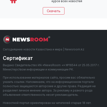
курсе всех новостей
Скачать
Сегодняшние новости Казахстана и мира | Newsroom.kz
Сертификат
Выдано Свидетельство ИА «NewsRoom +» №16544 от 25.05.2017 г.
Министерством информации и коммуникации РК.
При использовании материалов сайта, просим вас обязательно
указать ссылки. Напоминаем, что на информационном портале
полностью защищаются авторские и другие права. Редакция не
разделяет личное мнение автора. За рекламу и разного рода
объявления ответственность несет рекламодатель.
Новостной портал ориентирован на читателей старше 18 лет.