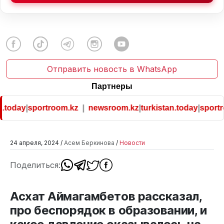
Отправить новость в WhatsApp
Партнеры
.today
|
sportroom.kz
|
newsroom.kz
|
turkistan.today
|
sportro
24 апреля, 2024 /
Асем Беркинова
/
Новости
Поделиться:
Асхат Аймагамбетов рассказал,
про беспорядок в образовании, и