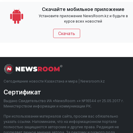
Скачайте мобильное приложение
Установите приложение NewsRoom.kz и будьте в
курсе всех новостей
Скачать
Сегодняшние новости Казахстана и мира | Newsroom.kz
Сертификат
Выдано Свидетельство ИА «NewsRoom +» №16544 от 25.05.2017 г.
Министерством информации и коммуникации РК.
При использовании материалов сайта, просим вас обязательно
указать ссылки. Напоминаем, что на информационном портале
полностью защищаются авторские и другие права. Редакция не
разделяет личное мнение автора. За рекламу и разного рода