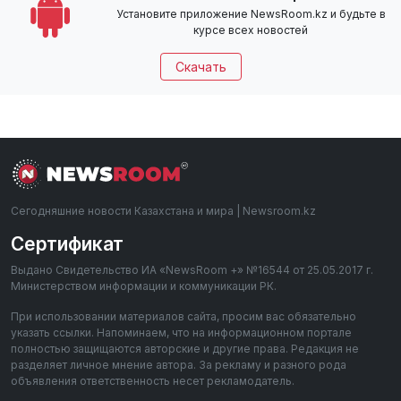
Установите приложение NewsRoom.kz и будьте в
курсе всех новостей
Скачать
Сегодняшние новости Казахстана и мира | Newsroom.kz
Сертификат
Выдано Свидетельство ИА «NewsRoom +» №16544 от 25.05.2017 г.
Министерством информации и коммуникации РК.
При использовании материалов сайта, просим вас обязательно
указать ссылки. Напоминаем, что на информационном портале
полностью защищаются авторские и другие права. Редакция не
разделяет личное мнение автора. За рекламу и разного рода
объявления ответственность несет рекламодатель.