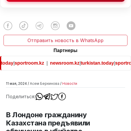
Отправить новость в WhatsApp
Партнеры
today
|
sportroom.kz
|
newsroom.kz
|
turkistan.today
|
sportro
11 мая, 2024 /
Асем Беркинова
/
Новости
Поделиться:
В Лондоне гражданину
Казахстана предъявили