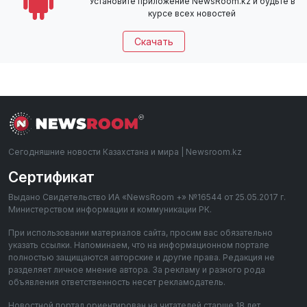
Установите приложение NewsRoom.kz и будьте в
курсе всех новостей
Скачать
Сегодняшние новости Казахстана и мира | Newsroom.kz
Сертификат
Выдано Свидетельство ИА «NewsRoom +» №16544 от 25.05.2017 г.
Министерством информации и коммуникации РК.
При использовании материалов сайта, просим вас обязательно
указать ссылки. Напоминаем, что на информационном портале
полностью защищаются авторские и другие права. Редакция не
разделяет личное мнение автора. За рекламу и разного рода
объявления ответственность несет рекламодатель.
Новостной портал ориентирован на читателей старше 18 лет.