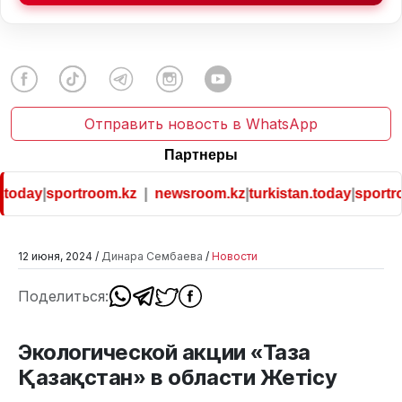
Отправить новость в WhatsApp
Партнеры
oday
|
sportroom.kz
|
newsroom.kz
|
turkistan.today
|
sportroo
12 июня, 2024 /
Динара Сембаева
/
Новости
Поделиться:
Экологической акции «Таза
Қазақстан» в области Жетісу