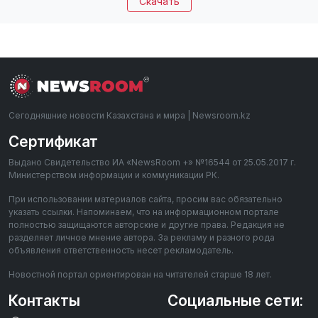
Скачать
Сегодняшние новости Казахстана и мира | Newsroom.kz
Сертификат
Выдано Свидетельство ИА «NewsRoom +» №16544 от 25.05.2017 г.
Министерством информации и коммуникации РК.
При использовании материалов сайта, просим вас обязательно
указать ссылки. Напоминаем, что на информационном портале
полностью защищаются авторские и другие права. Редакция не
разделяет личное мнение автора. За рекламу и разного рода
объявления ответственность несет рекламодатель.
Новостной портал ориентирован на читателей старше 18 лет.
Контакты
Социальные сети: