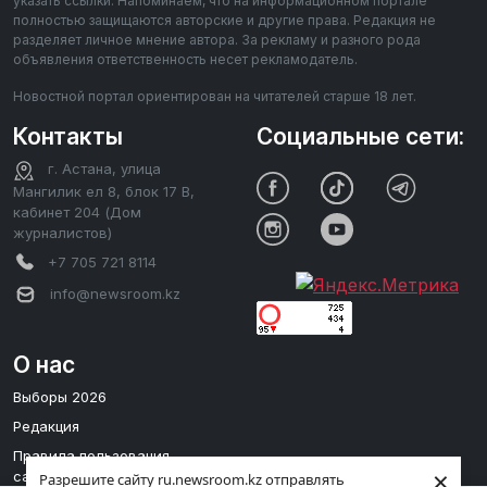
указать ссылки. Напоминаем, что на информационном портале
полностью защищаются авторские и другие права. Редакция не
разделяет личное мнение автора. За рекламу и разного рода
объявления ответственность несет рекламодатель.
Новостной портал ориентирован на читателей старше 18 лет.
Контакты
Социальные сети:
г. Астана, улица
Мангилик ел 8, блок 17 В,
кабинет 204 (Дом
журналистов)
+7 705 721 8114
info@newsroom.kz
О нас
Выборы 2026
Редакция
Правила пользования
×
сайтом
Разрешите сайту ru.newsroom.kz отправлять