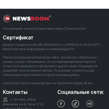
Сегодняшние новости Казахстана и мира | Newsroom.kz
Сертификат
Выдано Свидетельство ИА «NewsRoom +» №16544 от 25.05.2017 г.
Министерством информации и коммуникации РК.
При использовании материалов сайта, просим вас обязательно
указать ссылки. Напоминаем, что на информационном портале
полностью защищаются авторские и другие права. Редакция не
разделяет личное мнение автора. За рекламу и разного рода
объявления ответственность несет рекламодатель.
Новостной портал ориентирован на читателей старше 18 лет.
Контакты
Социальные сети:
г. Астана, улица
Мангилик ел 8, блок 17 В,
кабинет 204 (Дом