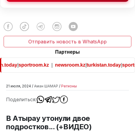
Отправить новость в WhatsApp
Партнеры
n.today
|
sportroom.kz
|
newsroom.kz
|
turkistan.today
|
sportr
21 июля, 2024 /
Аман ШАМАР
/
Регионы
Поделиться:
В Атырау утонули двое
подростков... (+ВИДЕО)