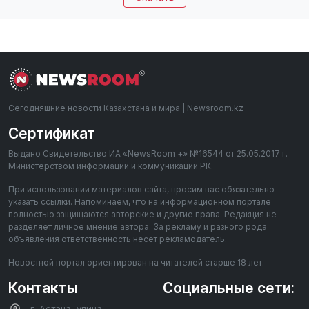
Сегодняшние новости Казахстана и мира | Newsroom.kz
Сертификат
Выдано Свидетельство ИА «NewsRoom +» №16544 от 25.05.2017 г.
Министерством информации и коммуникации РК.
При использовании материалов сайта, просим вас обязательно
указать ссылки. Напоминаем, что на информационном портале
полностью защищаются авторские и другие права. Редакция не
разделяет личное мнение автора. За рекламу и разного рода
объявления ответственность несет рекламодатель.
Новостной портал ориентирован на читателей старше 18 лет.
Контакты
Социальные сети:
г. Астана, улица