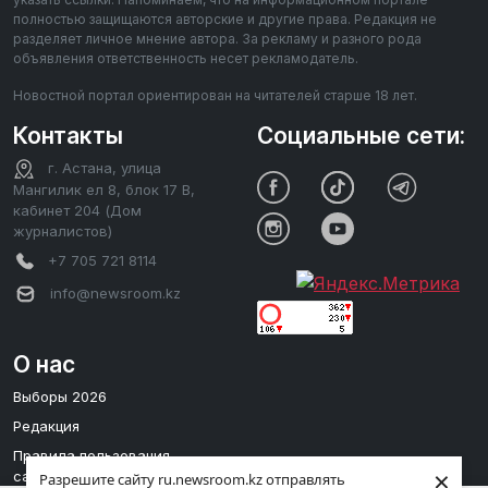
полностью защищаются авторские и другие права. Редакция не
разделяет личное мнение автора. За рекламу и разного рода
объявления ответственность несет рекламодатель.
Новостной портал ориентирован на читателей старше 18 лет.
Контакты
Социальные сети:
г. Астана, улица
Мангилик ел 8, блок 17 В,
кабинет 204 (Дом
журналистов)
+7 705 721 8114
info@newsroom.kz
О нас
Выборы 2026
Редакция
Правила пользования
×
сайтом
Разрешите сайту ru.newsroom.kz отправлять