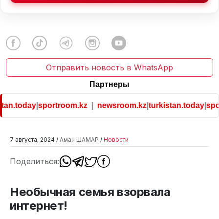
Отправить новость в WhatsApp
Партнеры
tan.today
|
sportroom.kz
|
newsroom.kz
|
turkistan.today
|
spor
7 августа, 2024 /
Аман ШАМАР
/
Новости
Поделиться:
Необычная семья взорвала
интернет!