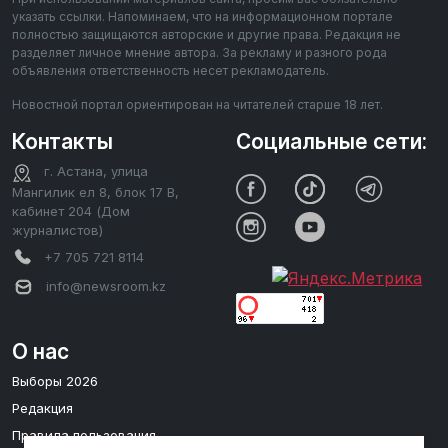
указать ссылки. Напоминаем, что на информационном портале
полностью защищаются авторские и другие права. Редакция не
разделяет личное мнение автора. За рекламу и разного рода
объявления ответственность несет рекламодатель.
Новостной портал ориентирован на читателей старше 18 лет.
Контакты
Социальные сети:
г. Астана, улица
Мангилик ел 8, блок 17 В,
кабинет 204 (Дом
журналистов)
+7 705 721 8114
info@newsroom.kz
О нас
Выборы 2026
Редакция
Правила пользования