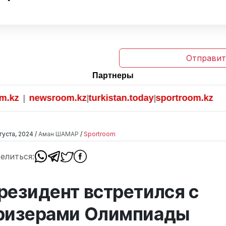
Отправит
Партнеры
newsroom.kz
turkistan.today
sportroom.kz
|
|
|
густа, 2024 /
Аман ШАМАР
/
Sportroom
елиться:
резидент встретился с
ризерами Олимпиады