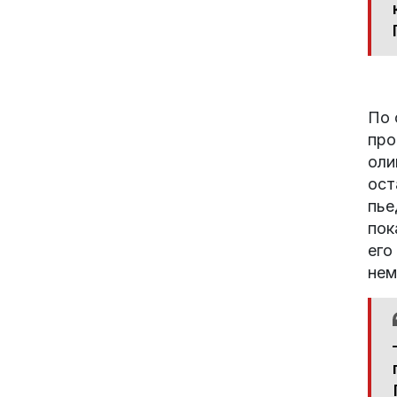
По 
про
оли
ост
пье
пок
его
нем