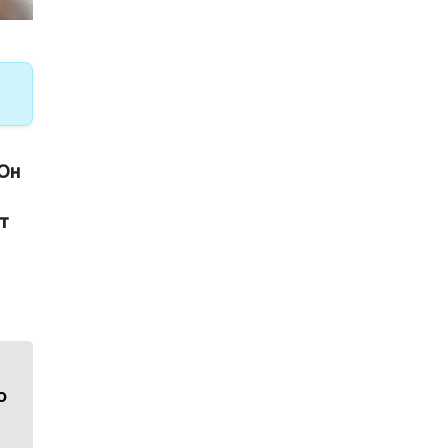
Он
т
ю