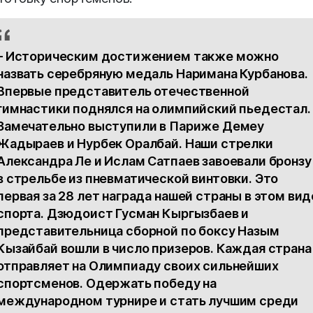
– Историческим достижением также можно
назвать серебряную медаль Наримана Курбанова.
Впервые представитель отечественной
гимнастики поднялся на олимпийский пьедестал.
Замечательно выступили в Париже Демеу
Жадыраев и Нурбек Оралбай. Наши стрелки
Александра Ле и Ислам Сатпаев завоевали бронзу
в стрельбе из пневматической винтовки. Это
первая за 28 лет награда нашей страны в этом вид
спорта. Дзюдоист Гусман Кыргызбаев и
представительница сборной по боксу Назым
Кызайбай вошли в число призеров. Каждая страна
отправляет на Олимпиаду своих сильнейших
спортсменов. Одержать победу на
международном турнире и стать лучшим среди