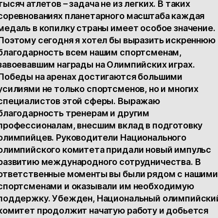
тысяч атлетов – задача не из легких. В таких
соревнованиях планетарного масштаба каждая
медаль в копилку страны имеет особое значение.
Поэтому сегодня я хотел бы выразить искреннюю
благодарность всем нашим спортсменам,
завоевавшим награды на Олимпийских играх.
Победы на аренах достигаются большими
усилиями не только спортсменов, но и многих
специалистов этой сферы. Выражаю
благодарность тренерам и другим
профессионалам, внесшим вклад в подготовку
олимпийцев. Руководители Национального
олимпийского комитета придали новый импульс
развитию международного сотрудничества. В
ответственные моменты вы были рядом с нашими
спортсменами и оказывали им необходимую
поддержку. Убежден, Национальный олимпийски
комитет продолжит начатую работу и добьется