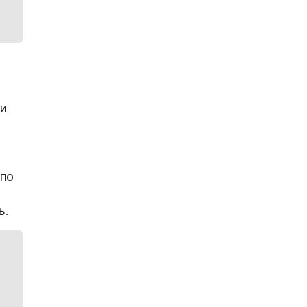
ки
 по
ь.