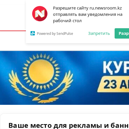
Разрешите сайту ru.newsroom.kz
отправлять вам уведомления на
Астана:
25°C
Алматы:
31°C
Шымк
рабочий стол
Запретить
Раз
Powered by SendPulse
Новости
Ан
Ваше место для рекламы и бан