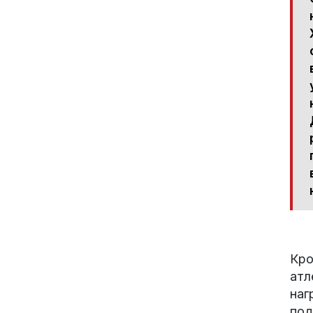
Кро
атл
наг
под