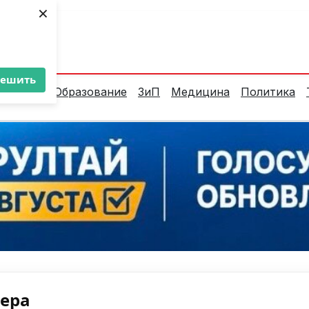
×
ент:
34°C
решить
алитика
Образование
ЗиП
Медицина
Политика
нера