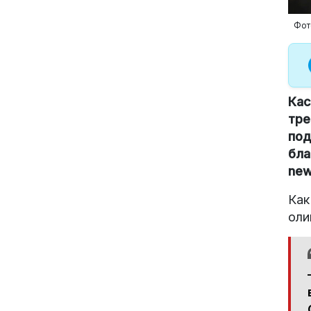
Фот
Кас
тре
под
бла
new
Как
оли