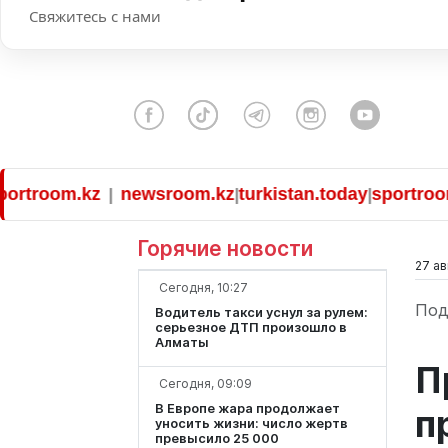
Свяжитесь с нами
oom.kz
newsroom.kz
turkistan.today
sportroom.kz
|
|
|
Горячие новости
27 ав
Сегодня, 10:27
Под
Водитель такси уснул за рулем:
серьезное ДТП произошло в
Алматы
П
Сегодня, 09:09
В Европе жара продолжает
п
уносить жизни: число жертв
превысило 25 000