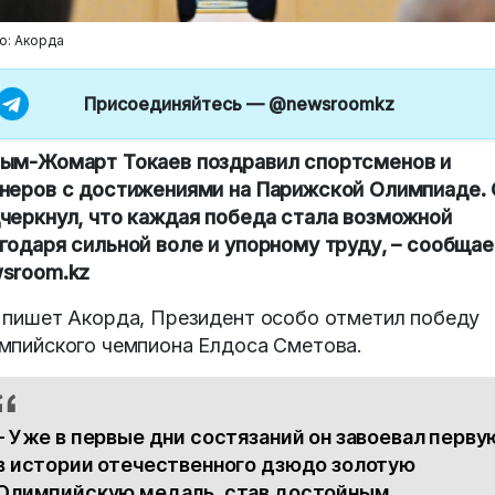
о: Акорда
Присоединяйтесь —
@newsroomkz
ым-Жомарт Токаев поздравил спортсменов и
неров с достижениями на Парижской Олимпиаде. 
черкнул, что каждая победа стала возможной
годаря сильной воле и упорному труду, – сообщае
sroom.kz
 пишет Акорда, Президент особо отметил победу
мпийского чемпиона Елдоса Сметова.
– Уже в первые дни состязаний он завоевал перву
в истории отечественного дзюдо золотую
Олимпийскую медаль, став достойным