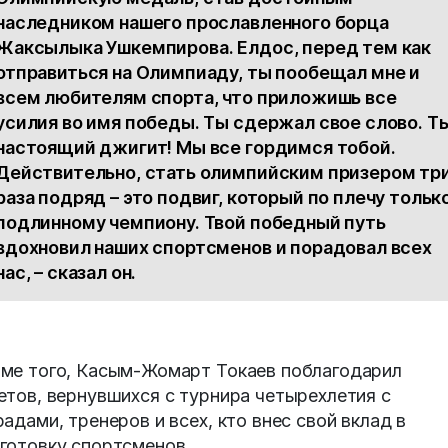
наследником нашего прославленного борца
Жаксылыка Ушкемпирова. Елдос, перед тем как
отправиться на Олимпиаду, ты пообещал мне и
всем любителям спорта, что приложишь все
усилия во имя победы. Ты сдержал свое слово. Т
настоящий джигит! Мы все гордимся тобой.
Действительно, стать олимпийским призером тр
раза подряд – это подвиг, который по плечу тольк
подлинному чемпиону. Твой победный путь
вдохновил наших спортсменов и порадовал всех
нас, – сказал он.
ме того, Касым-Жомарт Токаев поблагодарил
етов, вернувшихся с турнира четырехлетия с
радами, тренеров и всех, кто внес свой вклад в
готовку спортсменов.