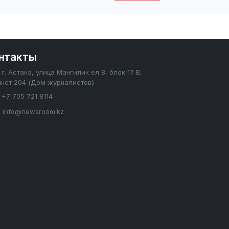
нтакты
г. Астана, улица Мангилик ел 8, блок 17 В,
инет 204 (Дом журналистов)
+7 705 721 8114
info@newsroom.kz