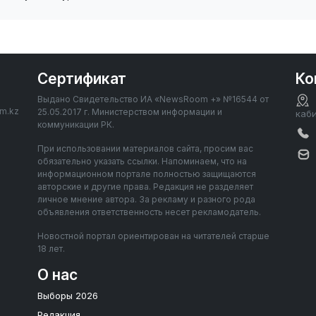
Сертификат
Ко
Выдано Свидетельство ИА «NewsRoom +» №16544 от
om.kz
25.05.2017 г. Министерством информации и
каб
коммуникации РК.
При использовании материалов сайта, просим вас
обязательно указать ссылки. Напоминаем, что на
информационном портале полностью защищаются
авторские и другие права. Редакция не разделяет
личное мнение автора. За рекламу и разного рода
объявления ответственность несет рекламодатель.
Новостной портал ориентирован на читателей старше
18 лет.
О нас
Выборы 2026
Редакция