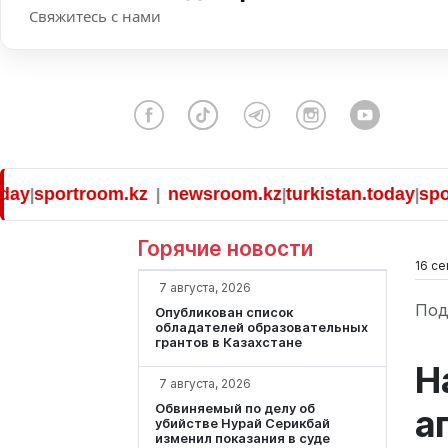
Свяжитесь с нами
sportroom.kz
newsroom.kz
turkistan.today
sportr
|
|
|
Горячие новости
16 се
7 августа, 2026
Под
Опубликован список
обладателей образовательных
грантов в Казахстане
Н
7 августа, 2026
Обвиняемый по делу об
а
убийстве Нурай Серикбай
изменил показания в суде