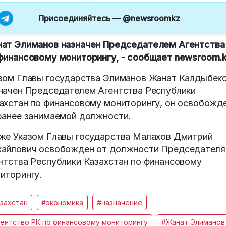
Присоединяйтесь —
@newsroomkz
ат Элиманов назначен Председателем Агентства
финансовому мониторингу, - сообщает newsroom.
зом Главы государства Элиманов Жанат Калдыбек
начен Председателем Агентства Республики
ахстан по финансовому мониторингу, он освобожд
ранее занимаемой должности.
же Указом Главы государства Малахов Дмитрий
айлович освобожден от должности Председателя
нтства Республики Казахстан по финансовому
иторингу.
захстан
#экономика
#назначение
ентство РК по финансовому мониторингу
#Жанат Элиманов