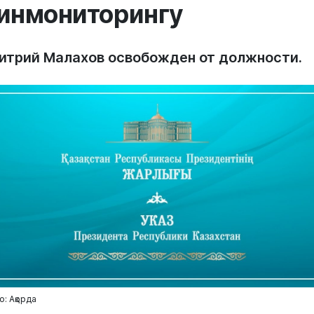
инмониторингу
итрий Малахов освобожден от должности.
о: Ақорда