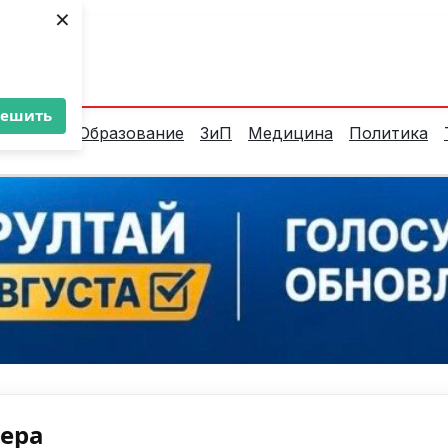
×
ент:
36°C
решить
алитика
Образование
ЗиП
Медицина
Политика
нера