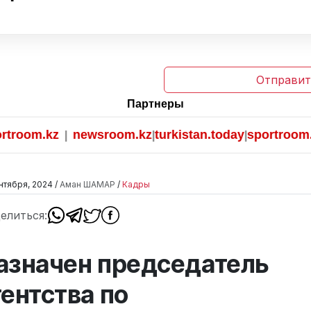
Отправит
Партнеры
oom.kz
newsroom.kz
turkistan.today
sportroom.kz
|
|
|
нтября, 2024 /
Аман ШАМАР
/
Кадры
елиться:
азначен председатель
гентства по