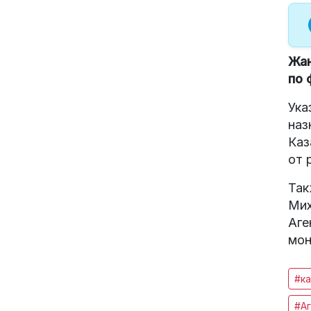
Жан
по 
Ука
наз
Каз
от 
Так
Мих
Аге
мон
#ка
#Аг