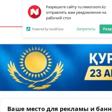
Разрешите сайту ru.newsroom.kz
отправлять вам уведомления на
Астана:
25°C
Алматы:
31°C
Шымк
рабочий стол
Запретить
Раз
Powered by SendPulse
Новости
Ан
Ваше место для рекламы и бан