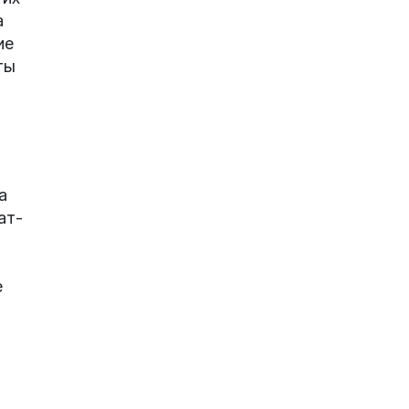
а
ие
ты
а
ат-
е