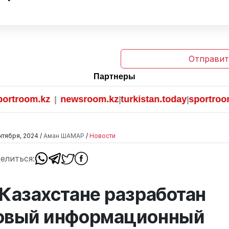
Отправит
Партнеры
oom.kz
newsroom.kz
turkistan.today
sportroom.kz
|
|
|
нтября, 2024 /
Аман ШАМАР
/
Новости
елиться:
 Казахстане разработан
овый информационный