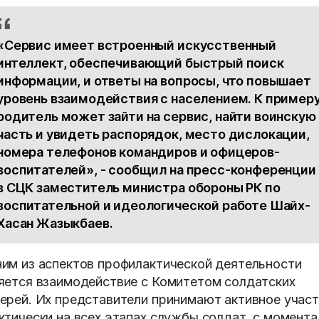
«Сервис имеет встроенный искусственный
интеллект, обеспечивающий быстрый поиск
информации, и ответы на вопросы, что повышает
уровень взаимодействия с населением. К примеру
родитель может зайти на сервис, найти воинскую
часть и увидеть распорядок, место дислокации,
номера телефонов командиров и офицеров-
воспитателей», - сообщил на пресс-конференции
в СЦК заместитель министра обороны РК по
воспитательной и идеологической работе Шайх-
Хасан Жазыкбаев.
им из аспектов профилактической деятельности
яется взаимодействие с Комитетом солдатских
ерей. Их представители принимают активное учас
ктически на всех этапах службы солдат, с момента