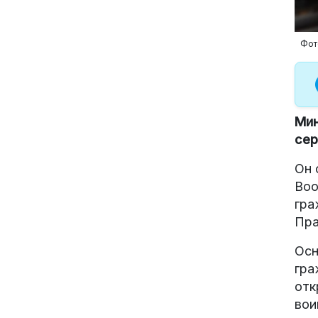
Фот
Мин
сер
Он 
Воо
гра
Пра
Осн
гра
отк
вои