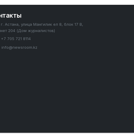
нтакты
г. Астана, улица Мангилик ел 8, блок 17 В,
инет 204 (Дом журналистов)
+7 705 721 8114
info@newsroom.kz