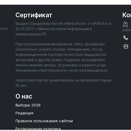
Сертификат
Ко
Выдано Свидетельство ИА «NewsRoom +» №16544 от
om.kz
25.05.2017 г. Министерством информации и
каб
коммуникации РК.
При использовании материалов сайта, просим вас
обязательно указать ссылки. Напоминаем, что на
информационном портале полностью защищаются
авторские и другие права. Редакция не разделяет
личное мнение автора. За рекламу и разного рода
объявления ответственность несет рекламодатель.
Новостной портал ориентирован на читателей старше
18 лет.
О нас
Выборы 2026
Редакция
Правила пользования сайтом
Редакционная политика