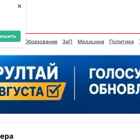
×
ент:
36°C
решить
алитика
Образование
ЗиП
Медицина
Политика
нера