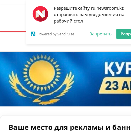
Разрешите сайту ru.newsroom.kz
отправлять вам уведомления на
Астана:
23°C
Алматы:
33°C
Шымк
рабочий стол
Запретить
Раз
Powered by SendPulse
Новости
Ан
Ваше место для рекламы и бан