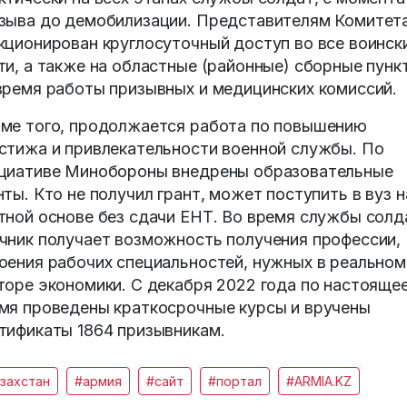
зыва до демобилизации. Представителям Комитет
кционирован круглосуточный доступ во все воинск
ти, а также на областные (районные) сборные пунк
время работы призывных и медицинских комиссий.
ме того, продолжается работа по повышению
стижа и привлекательности военной службы. По
циативе Минобороны внедрены образовательные
нты. Кто не получил грант, может поступить в вуз н
тной основе без сдачи ЕНТ. Во время службы солд
чник получает возможность получения профессии,
оения рабочих специальностей, нужных в реальном
торе экономики. С декабря 2022 года по настояще
мя проведены краткосрочные курсы и вручены
тификаты 1864 призывникам.
захстан
#армия
#сайт
#портал
#ARMIA.KZ