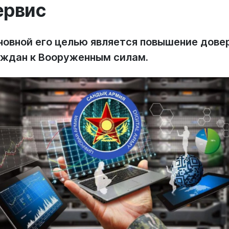
ервис
новной его целью является повышение дове
аждан к Вооруженным силам.