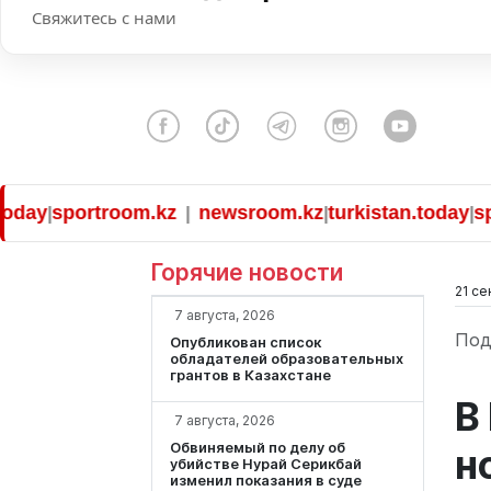
Свяжитесь с нами
sportroom.kz
newsroom.kz
turkistan.today
sportr
|
|
|
|
Горячие новости
21 се
7 августа, 2026
Под
Опубликован список
обладателей образовательных
грантов в Казахстане
В
7 августа, 2026
Обвиняемый по делу об
н
убийстве Нурай Серикбай
изменил показания в суде