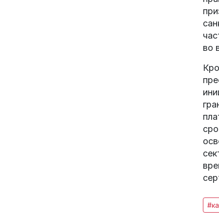
при
сан
час
во 
Кро
пре
ини
гра
пла
сро
осв
сек
вре
сер
#ка