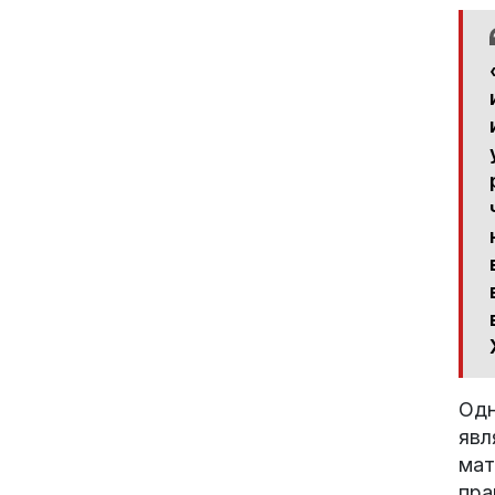
Одн
явл
мат
пра