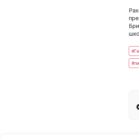
Рах
пре
Бри
шко
#Г
#п