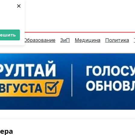
×
ент:
37°C
решить
алитика
Образование
ЗиП
Медицина
Политика
нера