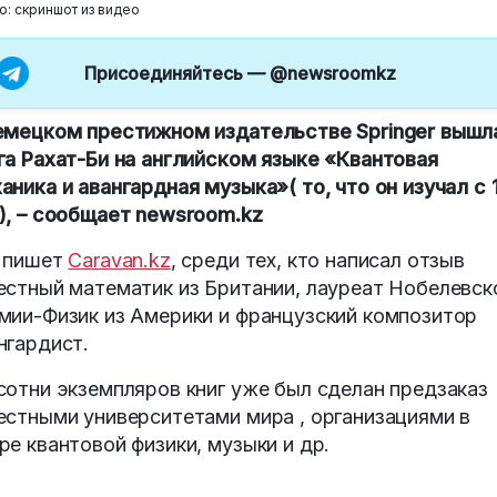
о: скриншот из видео
Присоединяйтесь —
@newsroomkz
емецком престижном издательстве Springer вышл
га Рахат-Би на английском языке «Квантовая
аника и авангардная музыка»( то, что он изучал с 
), – сообщает newsroom.kz
 пишет
Caravan.kz
, среди тех, кто написал отзыв
естный математик из Британии, лауреат Нобелевск
мии-Физик из Америки и французский композитор
нгардист.
сотни экземпляров книг уже был сделан предзаказ
естными университетами мира , организациями в
ре квантовой физики, музыки и др.