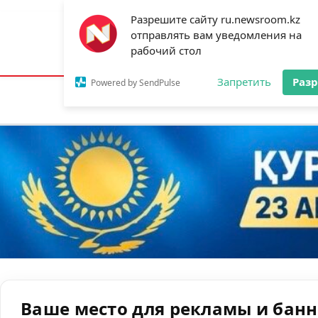
Разрешите сайту ru.newsroom.kz
отправлять вам уведомления на
Астана:
24°C
Алматы:
35°C
Шымк
рабочий стол
Запретить
Раз
Powered by SendPulse
Новости
Ан
Ваше место для рекламы и бан