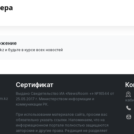
нера
ожение
z и будьте в курсе всех новостей
Сертификат
Ко
Выдано Свидетельство ИА «NewsRoom +» №16544 от
om.kz
25.05.2017 г. Министерством информации и
каб
коммуникации РК.
При использовании материалов сайта, просим вас
обязательно указать ссылки. Напоминаем, что на
информационном портале полностью защищаются
авторские и другие права. Редакция не разделяет