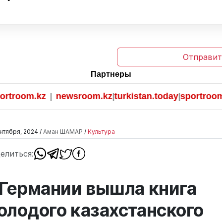
Отправит
Партнеры
oom.kz
newsroom.kz
turkistan.today
sportroom.kz
|
|
|
нтября, 2024 /
Аман ШАМАР
/
Культура
елиться:
 Германии вышла книга
олодого казахстанского