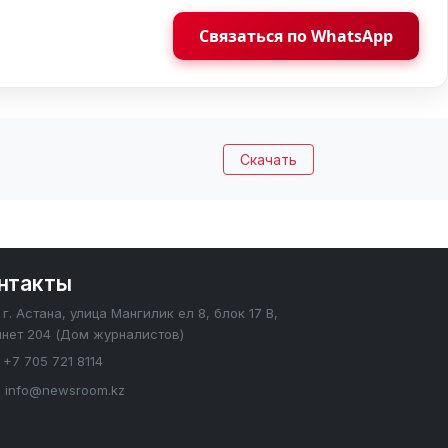
Связаться по WhatsApp
Скачать
нтакты
г. Астана, улица Мангилик ел 8, блок 17 В,
инет 204 (Дом журналистов)
+7 705 721 8114
info@newsroom.kz