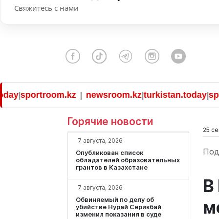
Свяжитесь с нами
y
sportroom.kz
newsroom.kz
turkistan.today
sportr
|
|
|
|
Горячие новости
25 се
7 августа, 2026
Под
Опубликован список
обладателей образовательных
грантов в Казахстане
В
7 августа, 2026
Обвиняемый по делу об
м
убийстве Нурай Серикбай
изменил показания в суде