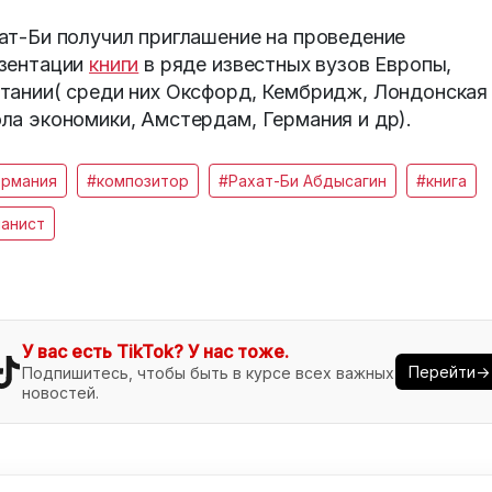
ат-Би получил приглашение на проведение
зентации
книги
в ряде известных вузов Европы,
тании( среди них Оксфорд, Кембридж, Лондонская
ла экономики, Амстердам, Германия и др).
ермания
#композитор
#Рахат-Би Абдысагин
#книга
ианист
У вас есть TikTok? У нас тоже.
Перейти→
Подпишитесь, чтобы быть в курсе всех важных
новостей.