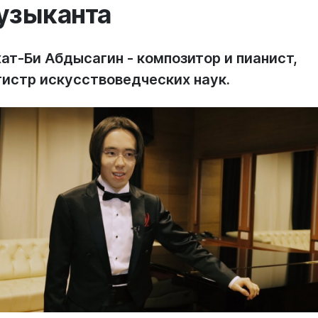
узыканта
ат-Би Абдысагин - композитор и пианист,
гистр искусствоведческих наук.