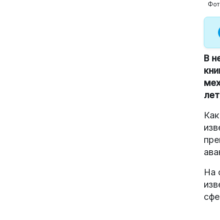
Фот
В н
кни
мех
лет
Как
изв
пре
ава
На 
изв
сфе