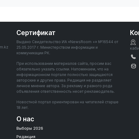
Сертификат
Ко
Выдано Свидетельство ИА «NewsRoom +» №16544 от
om.kz
25.05.2017 г. Министерством информации и
каб
коммуникации РК.
При использовании материалов сайта, просим вас
обязательно указать ссылки. Напоминаем, что на
информационном портале полностью защищаются
авторские и другие права. Редакция не разделяет
личное мнение автора. За рекламу и разного рода
объявления ответственность несет рекламодатель.
Новостной портал ориентирован на читателей старше
18 лет.
О нас
Выборы 2026
Редакция