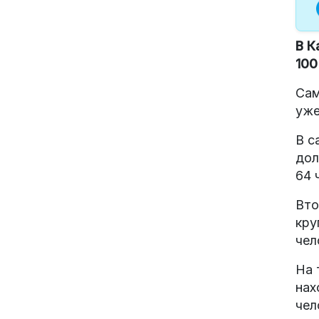
В К
100
Сам
уже
В с
дол
64 
Вто
кру
чел
На 
нах
чел