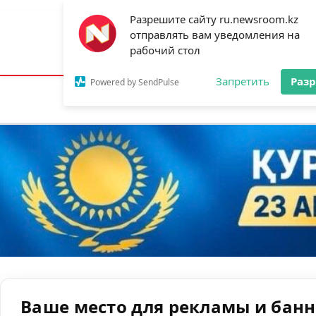
Разрешите сайту ru.newsroom.kz
отправлять вам уведомления на
Астана:
24°C
Алматы:
29°C
Шымк
рабочий стол
Запретить
Раз
Powered by SendPulse
Новости
Ан
Ваше место для рекламы и бан