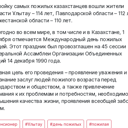
ройку самых пожилых казахстанцев вошли жители
асти Ұлытау – 114 лет, Павлодарской области – 112 
кестанской области – 110 лет.
годно во всем мире, в том числе и в Казахстане, 1
ября отмечается Международный день пожилых
ей. Этот праздник был провозглашен на 45 сессии
еральной Ассамблеи Организации Объединенных
ий 14 декабря 1990 года.
вная цель его проведения – проявление уважения и
знание заслуг людей пожилого возраста перед
ударством и обществом, а также привлечение
мания к их проблемам и потребностям, необходим
ышения качества жизни, проявления всеобщей заб
им.
енсионер
#Ұлытау
#день пожилых
#пожилая