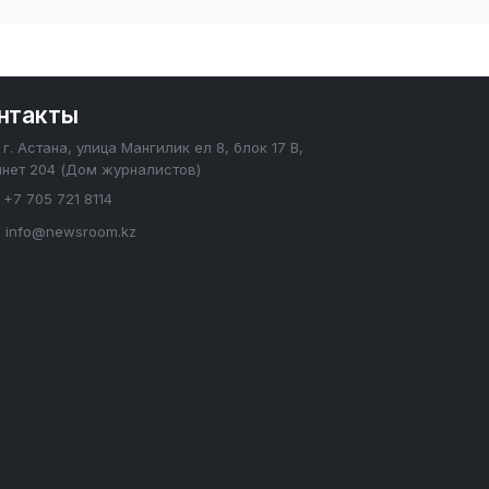
нтакты
г. Астана, улица Мангилик ел 8, блок 17 В,
инет 204 (Дом журналистов)
+7 705 721 8114
info@newsroom.kz