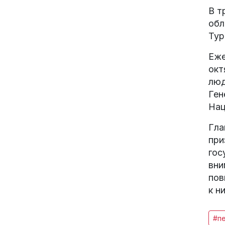
В т
обл
Тур
Еже
окт
люд
Ген
Нац
Гла
при
гос
вни
пов
к н
#п