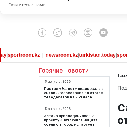
Свяжитесь с нами
portroom.kz
newsroom.kz
turkistan.today
sportro
|
|
|
Горячие новости
1 окт
5 августа, 2026
Под
Партия «Әділет» лидировала в
онлайн-голосовании по итогам
теледебатов на 7 канале
С
5 августа, 2026
Астана присоединилась к
о
проекту «Читающая нация»:
осенью в городе стартует