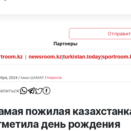
Отправит
Партнеры
om.kz
newsroom.kz
turkistan.today
sportroom.kz
|
|
|
ября, 2024 /
Аман ШАМАР
/
Новости
елиться:
амая пожилая казахстанк
тметила день рождения