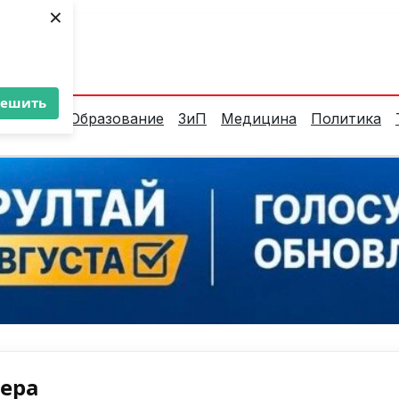
×
ент:
33°C
решить
алитика
Образование
ЗиП
Медицина
Политика
нера