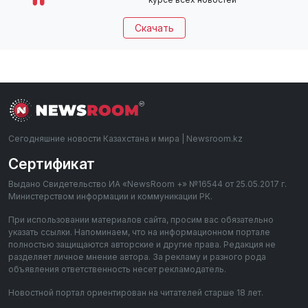
Скачать
Сегодняшние новости Казахстана и мира | Newsroom.kz
Сертификат
Выдано Свидетельство ИА «NewsRoom +» №16544 от 25.05.2017 г.
Министерством информации и коммуникации РК.
При использовании материалов сайта, просим вас обязательно
указать ссылки. Напоминаем, что на информационном портале
полностью защищаются авторские и другие права. Редакция не
разделяет личное мнение автора. За рекламу и разного рода
объявления ответственность несет рекламодатель.
Новостной портал ориентирован на читателей старше 18 лет.