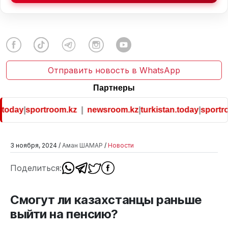
Отправить новость в WhatsApp
Партнеры
today
|
sportroom.kz
|
newsroom.kz
|
turkistan.today
|
sportro
3 ноября, 2024 /
Аман ШАМАР
/
Новости
Поделиться:
Смогут ли казахстанцы раньше
выйти на пенсию?