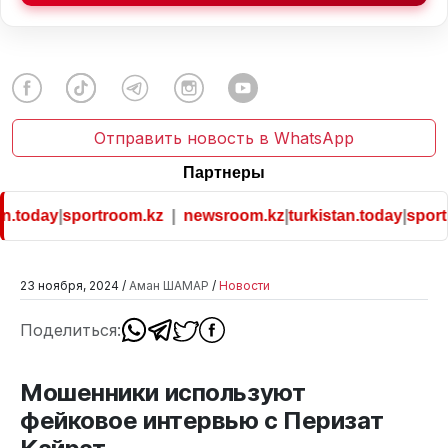
Отправить новость в WhatsApp
Партнеры
.today
|
sportroom.kz
|
newsroom.kz
|
turkistan.today
|
sportr
23 ноября, 2024 /
Аман ШАМАР
/
Новости
Поделиться:
Мошенники используют
фейковое интервью с Перизат