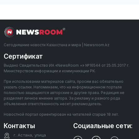
Сегодняшние новости Казахстана и мира | Newsroom.kz
Сертификат
Выдано Свидетельство ИА «NewsRoom +» №16544 от 25.05.2017 г.
Министерством информации и коммуникации РК.
При использовании материалов сайта, просим вас обязательно
указать ссылки. Напоминаем, что на информационном портале
полностью защищаются авторские и другие права. Редакция не
разделяет личное мнение автора. За рекламу и разного рода
объявления ответственность несет рекламодатель.
Новостной портал ориентирован на читателей старше 18 лет.
Контакты
Социальные сети:
г. Астана, улица