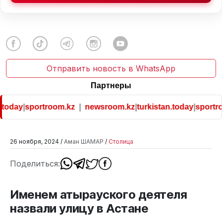
Отправить новость в WhatsApp
Партнеры
today
|
sportroom.kz
|
newsroom.kz
|
turkistan.today
|
sportro
26 ноября, 2024 /
Аман ШАМАР
/
Столица
Поделиться:
Именем атырауского деятеля
назвали улицу в Астане