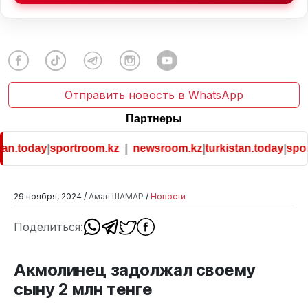
Отправить новость в WhatsApp
Партнеры
an.today
|
sportroom.kz
|
newsroom.kz
|
turkistan.today
|
sport
29 ноября, 2024 /
Аман ШАМАР
/
Новости
Поделиться:
Акмолинец задолжал своему
сыну 2 млн тенге