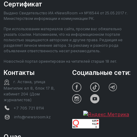
Сертификат
Выдано Свидетельство ИА «NewsRoom +» №16544 от 25.05.2017 г.
Министерством информации и коммуникации РК.
При использовании материалов сайта, просим вас обязательно
указать ссылки. Напоминаем, что на информационном портале
полностью защищаются авторские и другие права. Редакция не
разделяет личное мнение автора. За рекламу и разного рода
объявления ответственность несет рекламодатель.
Новостной портал ориентирован на читателей старше 18 лет.
Контакты
Социальные сети:
г. Астана, улица
Мангилик ел 8, блок 17 В,
кабинет 204 (Дом
журналистов)
+7 705 721 8114
info@newsroom.kz
О нас