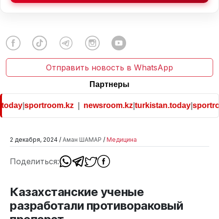
Отправить новость в WhatsApp
Партнеры
today
|
sportroom.kz
|
newsroom.kz
|
turkistan.today
|
sportro
2 декабря, 2024 /
Аман ШАМАР
/
Медицина
Поделиться:
Казахстанские ученые
разработали противораковый