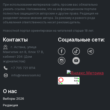
При использовании материалов сайта, просим вас обязательно
указать ссылки. Напоминаем, что на информационном портале
полностью защищаются авторские и другие права. Редакция не
разделяет личное мнение автора. За рекламу и разного рода
объявления ответственность несет рекламодатель.
Новостной портал ориентирован на читателей старше 18 лет.
Контакты
Социальные сети:
г. Астана, улица
Мангилик ел 8, блок 17 В,
кабинет 204 (Дом
журналистов)
+7 705 721 8114
info@newsroom.kz
О нас
Выборы 2026
Редакция