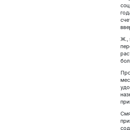
соц
год
сче
вве
Ж.,
пер
рас
бол
Про
мес
удо
наз
при
Смя
при
сод