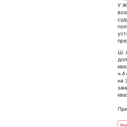
У Ж
воз
суд
пол
уст
пре
Ш. 
дол
ква
ч.4
на 
зан
ква
При
#ка