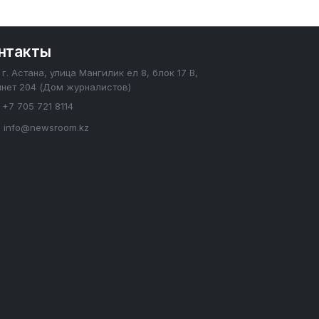
нтакты
г. Астана, улица Мангилик ел 8, блок 17 В,
инет 204 (Дом журналистов)
+7 705 721 8114
info@newsroom.kz