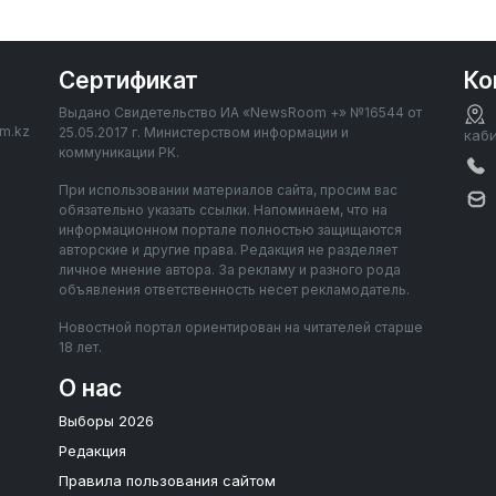
Сертификат
Ко
Выдано Свидетельство ИА «NewsRoom +» №16544 от
om.kz
25.05.2017 г. Министерством информации и
каб
коммуникации РК.
При использовании материалов сайта, просим вас
обязательно указать ссылки. Напоминаем, что на
информационном портале полностью защищаются
авторские и другие права. Редакция не разделяет
личное мнение автора. За рекламу и разного рода
объявления ответственность несет рекламодатель.
Новостной портал ориентирован на читателей старше
18 лет.
О нас
Выборы 2026
Редакция
Правила пользования сайтом