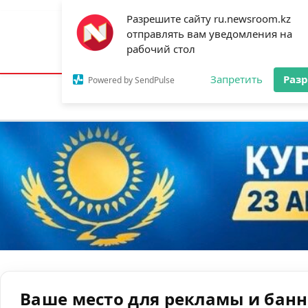
Разрешите сайту ru.newsroom.kz
отправлять вам уведомления на
Астана:
18°C
Алматы:
22°C
Шымк
рабочий стол
Запретить
Раз
Powered by SendPulse
Новости
Ан
Ваше место для рекламы и бан