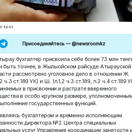
о: kp.kz
Присоединяйтесь —
@newsroomkz
тырау бухгалтер присвоила себе более 73 млн тенге
и быть точнее, в Жылыойском райсуде Атырауской
асти рассмотрено уголовное дело в отношении Ж.
,2 ч.3 ст.189 УК) и Ш. (п.1,2 ч.3 ст.189, п.2 ч.4 ст.189 У
иняемых в присвоении и растрате вверенного
щества в особо крупном размере, уполномоченны
выполнение государственных функций.
 являясь бухгалтером и временно исполняющим
занности директора №2 Центра специальных
иальных услуг Управления координации занятости 