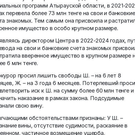
иальных программ Атырауской области, в 2021-20
ах перевела более 73 млн тенге на свои и банковки
та знакомых. Тем самым она присвоила и растрати
ренное имущество в особо крупном размере.
 являясь директором Центра в 2022-2024 годах, пу
евода на свои и банковкие счета знакомых присвои
тратила вверенное имущество в крупном размере 
ее 6 млн тенге.
курор просил лишить свободы Ш. – на 6 лет 8
яцев, Ж. – на 3 года 6 месяцев. Потерпевший прос
влетворить иск к Ш. на сумму более 60 млн тенге и
начить наказание в рамках закона. Подсудимые
знали свою вину.
гчающими обстоятельствами признаны: У Ш. –
знание вины, отсутствие судимости, раскаяние в
еянном, частичное возмещение ущерба,