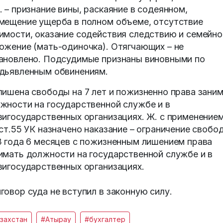
. – признание вины, раскаяние в содеянном,
мещение ущерба в полном объеме, отсутствие
имости, оказание содействия следствию и семейно
ожение (мать-одиночка). Отягчающих – не
ановлено. Подсудимые признаны виновными по
дьявленным обвинениям.
лишена свободы на 7 лет и пожизненно права зани
жности на государственной службе и в
зигосударственных организациях. Ж. с применение
 ст.55 УК назначено наказание – ограничение свобо
3 года 6 месяцев с пожизненным лишением права
имать должности на государственной службе и в
зигосударственных организациях.
говор суда не вступил в законную силу.
захстан
#Атырау
#бухгалтер