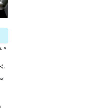
. А
К),
ми
и