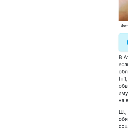
Фот
В А
есл
обл
(п.1
обв
иму
на 
Ш.,
обя
соц