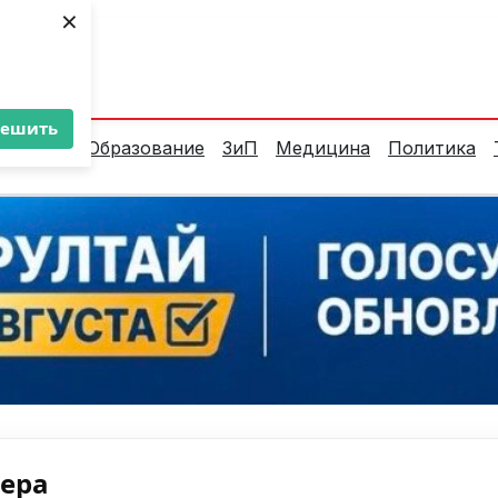
×
ент:
25°C
решить
алитика
Образование
ЗиП
Медицина
Политика
нера