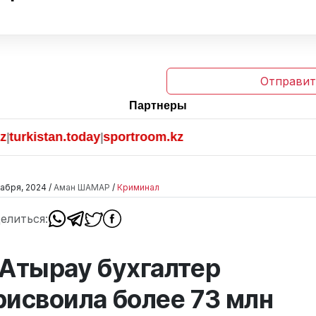
Отправит
Партнеры
.kz
newsroom.kz
turkistan.today
sportroom.kz
ne
|
|
|
|
абря, 2024 /
Аман ШАМАР
/
Криминал
елиться:
 Атырау бухгалтер
рисвоила более 73 млн