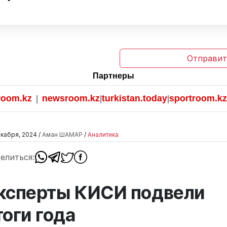
Отправит
Партнеры
z
newsroom.kz
turkistan.today
sportroom.kz
|
|
|
кабря, 2024 /
Аман ШАМАР
/
Аналитика
елиться:
ксперты КИСИ подвели
тоги года