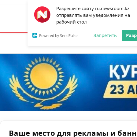
Разрешите сайту ru.newsroom.kz
отправлять вам уведомления на
Астана:
23°C
Алматы:
31°C
Шымк
рабочий стол
Запретить
Раз
Powered by SendPulse
Новости
Ан
Ваше место для рекламы и бан