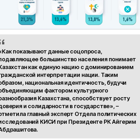
«Как показывают данные соцопроса,
подавляющее большинство населения понимает
Казахстан как единую нацию с доминированием
гражданской интерпретации нации. Таким
образом, национальная идентичность, будучи
объединяющим фактором культурного
разнообразия Казахстана, способствует росту
доверия и солидарности в государстве», –
отметила главный эксперт Отдела политических
исследований КИСИ при Президенте РК Айгерим
Абдрашитова.