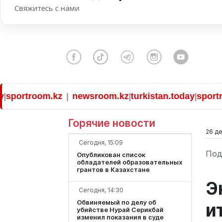
Свяжитесь с нами
troom.kz
newsroom.kz
turkistan.today
sportroom.k
|
|
|
Горячие новости
26 де
Сегодня, 15:09
Под
Опубликован список
обладателей образовательных
грантов в Казахстане
Э
Сегодня, 14:30
Обвиняемый по делу об
и
убийстве Нурай Серикбай
изменил показания в суде