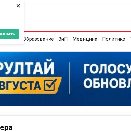
×
ент:
36°C
решить
алитика
Образование
ЗиП
Медицина
Политика
нера