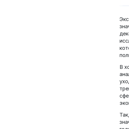
Экс
зна
дек
исс
кот
пол
В х
ана
ухо
тре
сфе
эко
Так
зна