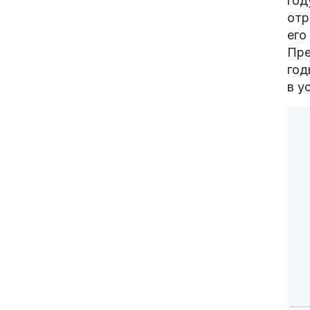
год
отр
его
Пре
год
в у