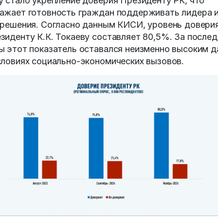
у стало укрепление доверия Президенту РК, что
ажает готовность граждан поддерживать лидера 
 решения. Согласно данным КИСИ, уровень довери
зиденту К.К. Токаеву составляет 80,5%. За после
ы этот показатель оставался неизменно высоким 
словиях социально-экономических вызовов.