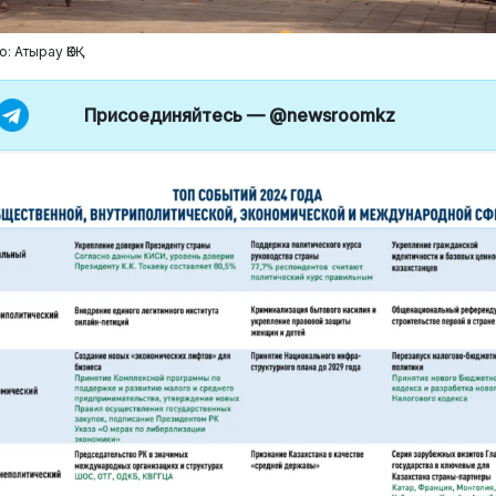
о: Атырау ӨКҚ
Присоединяйтесь —
@newsroomkz