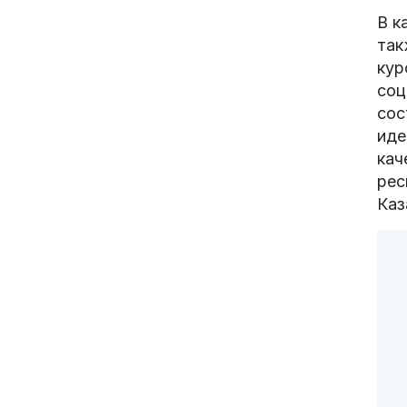
В к
так
кур
соц
сос
иде
кач
рес
Каз