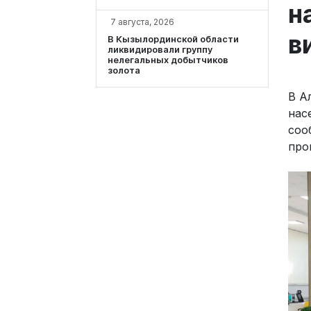
н
7 августа, 2026
в
В Кызылординской области
ликвидировали группу
нелегальных добытчиков
золота
В А
нас
соо
про