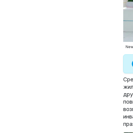
New
Сре
жил
дру
пов
воз
инв
пра