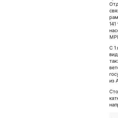
Отд
свя
рам
141
нас
МРП
С 1
вид
так
вет
гос
из 
Сто
кат
нап