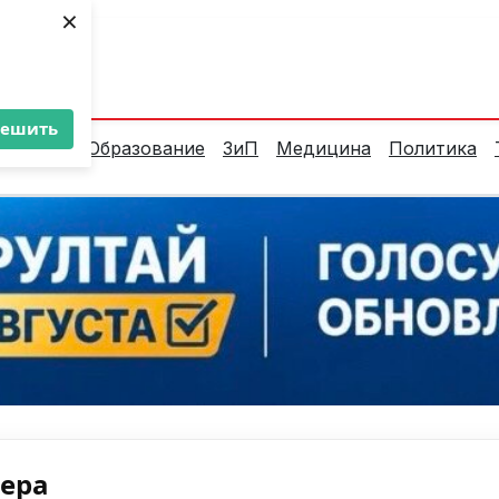
×
ент:
33°C
решить
алитика
Образование
ЗиП
Медицина
Политика
нера