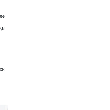
ее
,8
ск