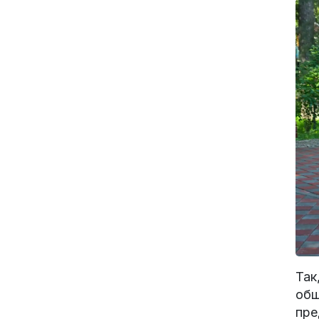
Так
общ
пре