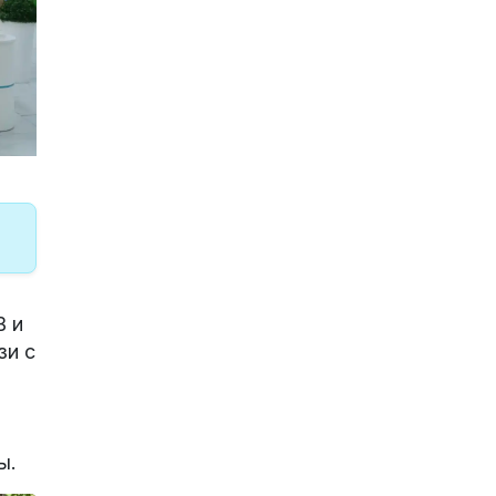
В и
зи с
ы.