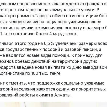
ельным направлением стала поддержка граждан в
зи с ростом тарифов на коммунальные услуги. В
ках программы «Тариф в обмен на инвестиции» бол
 тыс. человек из числа социально уязвимых слоев
еления получили ежемесячную выплату в размере 0
, что составило более 4 млрд тенге.
 января этого года на 6,5% увеличены размеры всех
ов государственных пособий и базовой пенсии, а
же вводятся новые виды помощи. К примеру, для
еранов боевых действий на территории других
ударств введена новая выплата ко Дню вывода вой
Афганистана по 100 тыс. тенге.
ит отметить, что поддержка социально уязвимых
егорий населения является одним из приоритетных
равлений работы акимата Алматы.