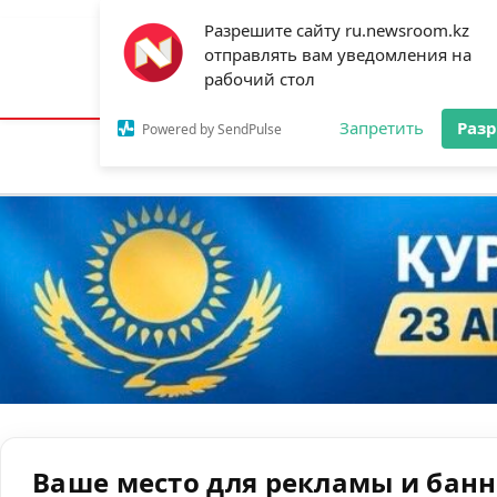
Разрешите сайту ru.newsroom.kz
отправлять вам уведомления на
Астана:
21°C
Алматы:
29°C
Шымк
рабочий стол
Запретить
Раз
Powered by SendPulse
Новости
Ан
Ваше место для рекламы и бан