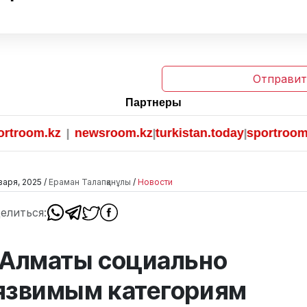
Отправит
Партнеры
m.kz
newsroom.kz
turkistan.today
sportroom.kz
|
|
|
варя, 2025 /
Ераман Талапқанұлы
/
Новости
елиться:
 Алматы социально
язвимым категориям