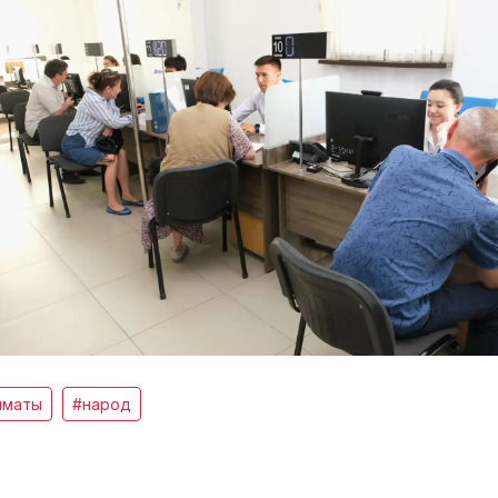
лматы
#народ