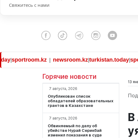
Свяжитесь с нами
portroom.kz
newsroom.kz
turkistan.today
sportroo
|
|
|
Горячие новости
13 ян
7 августа, 2026
Под
Опубликован список
обладателей образовательных
грантов в Казахстане
В
7 августа, 2026
Обвиняемый по делу об
у
убийстве Нурай Серикбай
изменил показания в суде