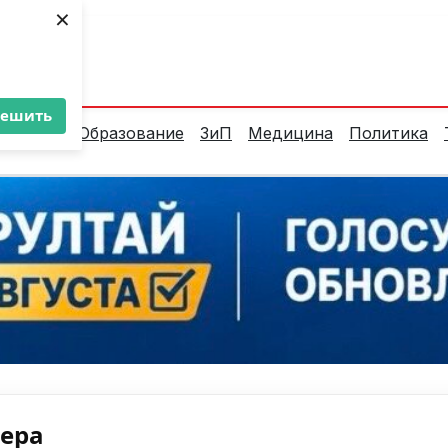
×
ент:
38°C
решить
алитика
Образование
ЗиП
Медицина
Политика
нера