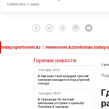
Свяжитесь с нами
ay
sportroom.kz
newsroom.kz
turkistan.today
spor
|
|
|
|
Горячие новости
3 фев
Сегодня, 10:57
Под
В Афганистане каждый третий
человек находится под угрозой
голода
Г
Сегодня, 09:01
В Таиланде 14-летний
р
школьник устроил стрельбу:
Погибли 8 человек