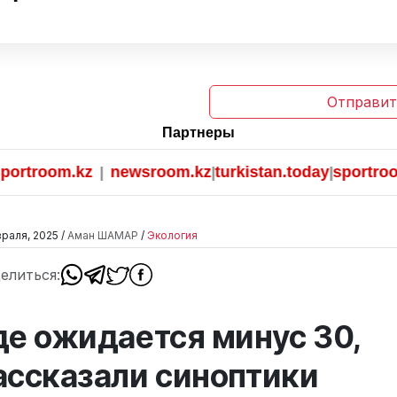
Отправит
Партнеры
troom.kz
newsroom.kz
turkistan.today
sportroom.k
|
|
|
раля, 2025 /
Аман ШАМАР
/
Экология
елиться:
де ожидается минус 30,
ассказали синоптики