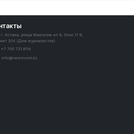
нтакты
г. Астана, улица Мангилик ел 8, блок 17 В,
инет 204 (Дом журналистов)
+7 705 721 8114
info@newsroom.kz