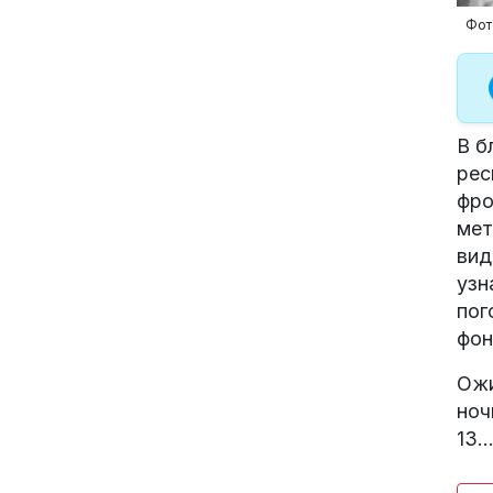
Фот
В б
рес
фро
мет
вид
узн
пог
фон
Ожи
ноч
13…