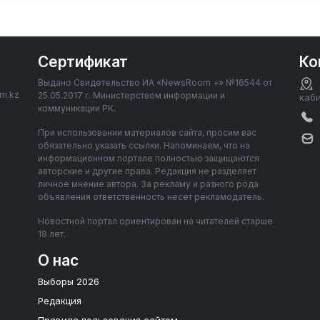
Сертификат
Ко
Выдано Свидетельство ИА «NewsRoom +» №16544 от
om.kz
25.05.2017 г. Министерством информации и
каб
коммуникации РК.
При использовании материалов сайта, просим вас
обязательно указать ссылки. Напоминаем, что на
информационном портале полностью защищаются
авторские и другие права. Редакция не разделяет
личное мнение автора. За рекламу и разного рода
объявления ответственность несет рекламодатель.
Новостной портал ориентирован на читателей старше
18 лет.
О нас
Выборы 2026
Редакция
Правила пользования сайтом