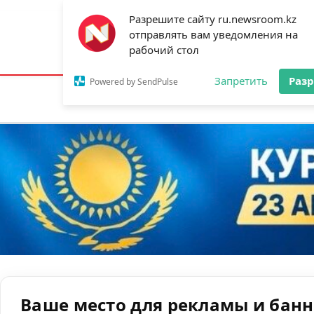
Разрешите сайту ru.newsroom.kz
отправлять вам уведомления на
Астана:
31°C
Алматы:
34°C
Шымк
рабочий стол
Запретить
Раз
Powered by SendPulse
Новости
Ан
Ваше место для рекламы и бан