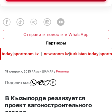
Отправить новость в WhatsApp
Партнеры
.today
|
sportroom.kz
|
newsroom.kz
|
turkistan.today
|
sportro
18 февраля, 2025 /
Аман ШАМАР
/
Регионы
Поделиться:
В Кызылорде реализуется
проект вагоностроительного