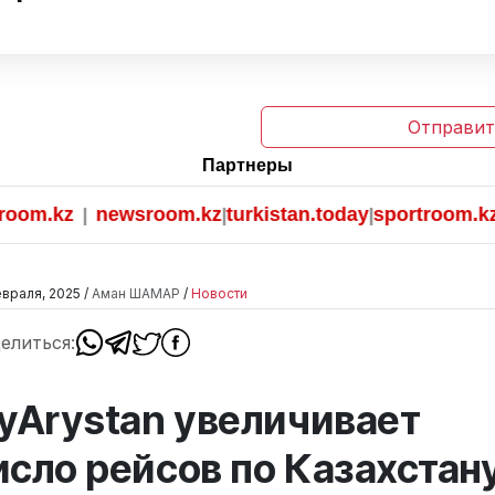
Отправит
Партнеры
.kz
newsroom.kz
turkistan.today
sportroom.kz
|
|
|
враля, 2025 /
Аман ШАМАР
/
Новости
елиться:
lyArystan увеличивает
исло рейсов по Казахстан