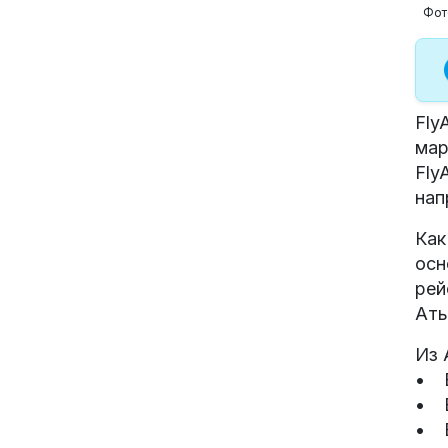
Фот
Fly
мар
Fly
нап
Как
осн
рей
Аты
Из 
• В
• В
• В