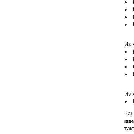
• В
• В
• В
• В
Из 
• В
• В
• В
• В
Из 
• В
Ран
ави
так