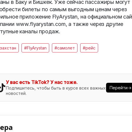
аны в Баку и Бишкек. Уже сейчас пассажиры могут
обрести билеты по самым выгодным ценам через
ильное приложение FlyArystan, на официальном са
пании www.flyarystan.com, а также через другие
тупные каналы продаж.
захстан
#FlyArystan
#самолет
#рейс
У вас есть TikTok? У нас тоже.
Перейти→
Подпишитесь, чтобы быть в курсе всех важных
новостей.
нера