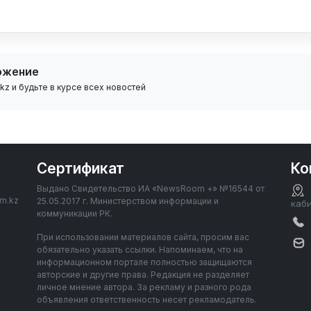
ожение
z и будьте в курсе всех новостей
Сертификат
Ко
Выдано Свидетельство ИА «NewsRoom +» №16544 от
om.kz
25.05.2017 г. Министерством информации и
каб
коммуникации РК.
При использовании материалов сайта, просим вас
обязательно указать ссылки. Напоминаем, что на
информационном портале полностью защищаются
авторские и другие права. Редакция не разделяет
личное мнение автора. За рекламу и разного рода
объявления ответственность несет рекламодатель.