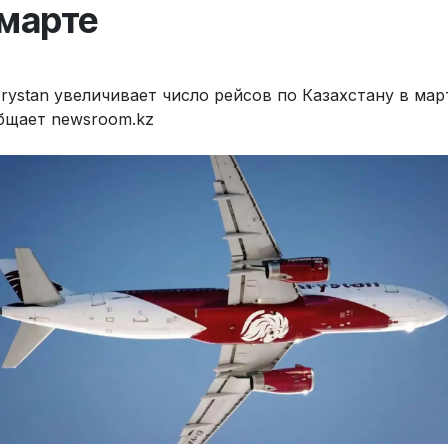
 марте
Arystan увеличивает число рейсов по Казахстану в март
бщает newsroom.kz