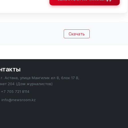
Скачать
нтакты
г. Астана, улица Мангилик ел 8, блок 17 В,
инет 204 (Дом журналистов)
+7 705 721 8114
info@newsroom.kz