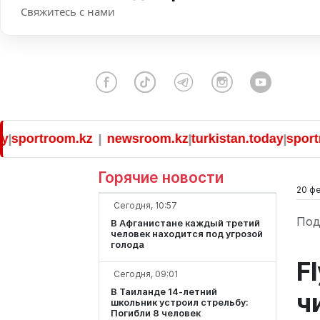
Свяжитесь с нами
ortroom.kz
newsroom.kz
turkistan.today
sportroom
|
|
|
Горячие новости
20 фе
Сегодня, 10:57
Под
В Афганистане каждый третий
человек находится под угрозой
голода
F
Сегодня, 09:01
В Таиланде 14-летний
ч
школьник устроил стрельбу:
Погибли 8 человек