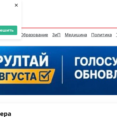
×
ент:
39°C
решить
алитика
Образование
ЗиП
Медицина
Политика
нера