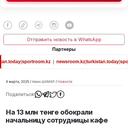
Отправить новость в WhatsApp
Партнеры
tan.today
|
sportroom.kz
|
newsroom.kz
|
turkistan.today
|
spor
4 марта, 2025 /
Аман ШАМАР
/
Новости
Поделиться:
На 13 млн тенге обокрали
начальницу сотрудницы кафе