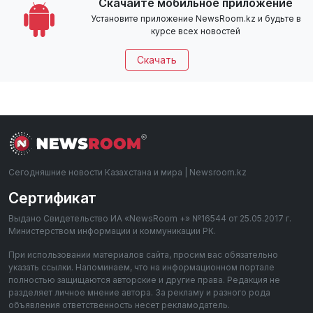
Скачайте мобильное приложение
Установите приложение NewsRoom.kz и будьте в
курсе всех новостей
Скачать
Сегодняшние новости Казахстана и мира | Newsroom.kz
Сертификат
Выдано Свидетельство ИА «NewsRoom +» №16544 от 25.05.2017 г.
Министерством информации и коммуникации РК.
При использовании материалов сайта, просим вас обязательно
указать ссылки. Напоминаем, что на информационном портале
полностью защищаются авторские и другие права. Редакция не
разделяет личное мнение автора. За рекламу и разного рода
объявления ответственность несет рекламодатель.