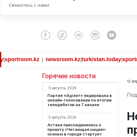
Свяжитесь с нами
ortroom.kz
newsroom.kz
turkistan.today
sportroo
|
|
|
Горячие новости
12 ап
5 августа, 2026
Под
Партия «Әділет» лидировала в
онлайн-голосовании по итогам
теледебатов на 7 канале
Н
5 августа, 2026
Астана присоединилась к
п
проекту «Читающая нация»:
осенью в городе стартует