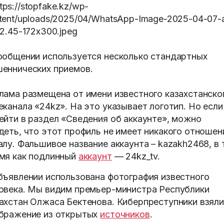
ообщении используется несколько стандартных
еннических приемов.
лама размещена от имени известного казахстанско
еканала «24kz». На это указывает логотип. Но если
ейти в раздел «Сведения об аккаунте», можно
деть, что этот профиль не имеет никакого отношен
алу. Фальшивое название аккаунта – kazakh2468, в 
мя как подлинный
аккаунт
— 24kz_tv.
бъявлении использована фотография известного
овека. Мы видим премьер-министра Республики
ахстан Олжаса Бектенова. Киберпреступники взяли
бражение из открытых
источников
.