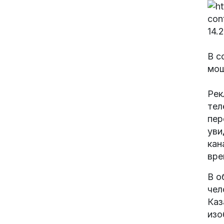
В с
мош
Рек
тел
пер
уви
кан
вре
В о
чел
Каз
изо