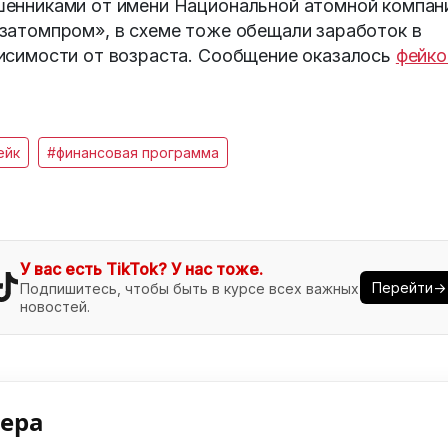
енниками от имени Национальной атомной компан
затомпром», в схеме тоже обещали заработок в
исимости от возраста. Сообщение оказалось
фейк
ейк
#финансовая программа
У вас есть TikTok? У нас тоже.
Перейти→
Подпишитесь, чтобы быть в курсе всех важных
новостей.
нера