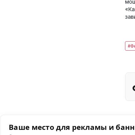
мош
«Ка
зав
#Ф
Ваше место для рекламы и бан