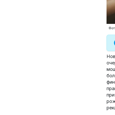
Фот
Нов
оче
мош
бол
фин
пра
при
рож
р
ек