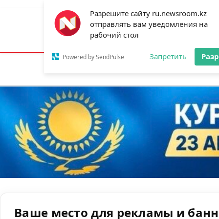
Разрешите сайту ru.newsroom.kz
отправлять вам уведомления на
Астана:
17°C
Алматы:
21°C
Шымк
рабочий стол
Запретить
Раз
Powered by SendPulse
Новости
Ан
Ваше место для рекламы и бан