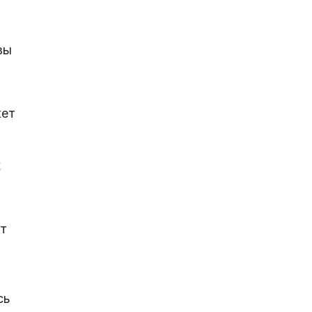
вы
жет
,
х
от
ы
сь