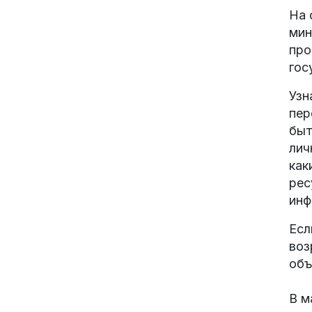
На 
мин
про
гос
Узн
пер
быт
лич
как
рес
инф
Есл
воз
объ
В м