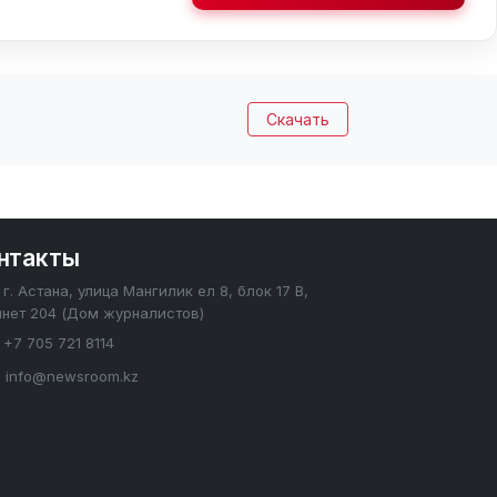
Скачать
нтакты
г. Астана, улица Мангилик ел 8, блок 17 В,
инет 204 (Дом журналистов)
+7 705 721 8114
info@newsroom.kz