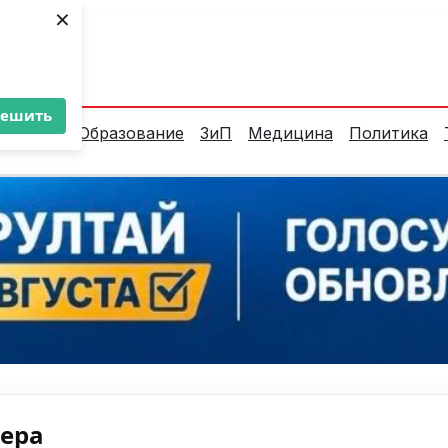
×
ент:
21°C
решить
алитика
Образование
ЗиП
Медицина
Политика
нера