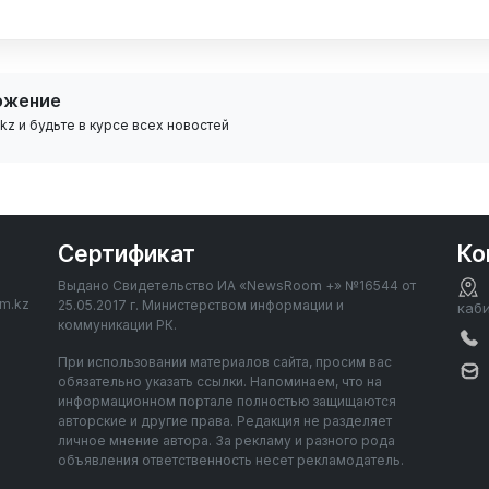
ожение
z и будьте в курсе всех новостей
Сертификат
Ко
Выдано Свидетельство ИА «NewsRoom +» №16544 от
om.kz
25.05.2017 г. Министерством информации и
каб
коммуникации РК.
При использовании материалов сайта, просим вас
обязательно указать ссылки. Напоминаем, что на
информационном портале полностью защищаются
авторские и другие права. Редакция не разделяет
личное мнение автора. За рекламу и разного рода
объявления ответственность несет рекламодатель.