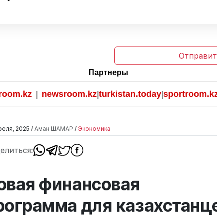
Отправит
Партнеры
m.kz
newsroom.kz
turkistan.today
sportroom.kz
|
|
|
реля, 2025 /
Аман ШАМАР
/
Экономика
елиться:
овая финансовая
рограмма для казахстанц